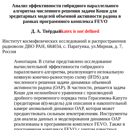
Анализ эффективности гибридного параллельного
алгоритма численного решения задачи Коши для
эредитарных моделей объемной активности радона в
рамках программного комплекса FEVO
Д. А. Твёрдый
katex is not defined
Институт космофизических исследований и распространения
радиоволн ДВО РАН, 684034, c. Паратунка, ул.Мирная, д. 7,
Россия
Аннотация. В статье представлено исследование
вычислительной эффективности гибридного
параллельного алгоритма, реализующего нелокальную
неявную конечно-разностную схему (IFDS) для
численного решения задачи динамики объемной
активности радона (ОАР). В частности, решается задача
Коши для нелинейного уравнения с производной
дробного переменного порядка типа Герасимова-Капуто
(эредитарная α(t)-модель) для описания в накопительной
камере аномальной динамики ОАР, которая может
предшествовать сильным землетрясениям. Инструменты
для анализа данных и моделирования динамики ОАР
реализованы в программном комплексе FEVO. Также в
программном комплексе FEVO с учетом известных