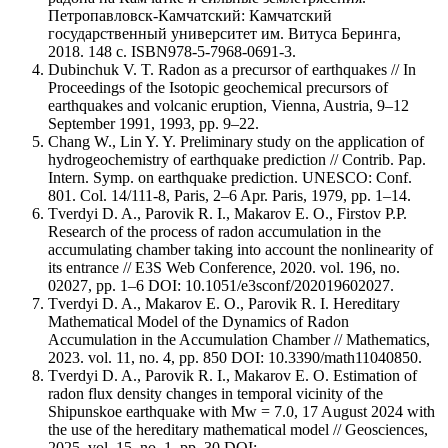
Петропавловск-Камчатский: Камчатский
государственный университет им. Витуса Беринга,
2018. 148 с. ISBN978-5-7968-0691-3.
Dubinchuk V. T. Radon as a precursor of earthquakes // In
Proceedings of the Isotopic geochemical precursors of
earthquakes and volcanic eruption, Vienna, Austria, 9–12
September 1991, 1993, pp. 9–22.
Chang W., Lin Y. Y. Preliminary study on the application of
hydrogeochemistry of earthquake prediction // Contrib. Pap.
Intern. Symp. on earthquake prediction. UNESCO: Conf.
801. Col. 14/111-8, Paris, 2–6 Apr. Paris, 1979, pp. 1–14.
Tverdyi D. A., Parovik R. I., Makarov E. O., Firstov P.P.
Research of the process of radon accumulation in the
accumulating chamber taking into account the nonlinearity of
its entrance // E3S Web Conference, 2020. vol. 196, no.
02027, pp. 1–6 DOI: 10.1051/e3sconf/202019602027.
Tverdyi D. A., Makarov E. O., Parovik R. I. Hereditary
Mathematical Model of the Dynamics of Radon
Accumulation in the Accumulation Chamber // Mathematics,
2023. vol. 11, no. 4, pp. 850 DOI: 10.3390/math11040850.
Tverdyi D. A., Parovik R. I., Makarov E. O. Estimation of
radon flux density changes in temporal vicinity of the
Shipunskoe earthquake with Mw = 7.0, 17 August 2024 with
the use of the hereditary mathematical model // Geosciences,
2025. vol. 15, no. 1, pp. 30 DOI: