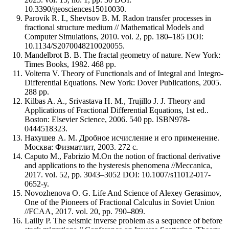
10.3390/geosciences15010030.
Parovik R. I., Shevtsov B. M. Radon transfer processes in
fractional structure medium // Mathematical Models and
Computer Simulations, 2010. vol. 2, pp. 180–185 DOI:
10.1134/S2070048210020055.
Mandelbrot B. B. The fractal geometry of nature. New York:
Times Books, 1982. 468 pp.
Volterra V. Theory of Functionals and of Integral and Integro-
Differential Equations. New York: Dover Publications, 2005.
288 pp.
Kilbas A. A., Srivastava H. M., Trujillo J. J. Theory and
Applications of Fractional Differential Equations, 1st ed..
Boston: Elsevier Science, 2006. 540 pp. ISBN978-
0444518323.
Нахушев А. М. Дробное исчисление и его применение.
Москва: Физматлит, 2003. 272 с.
Caputo M., Fabrizio M.On the notion of fractional derivative
and applications to the hysteresis phenomena //Meccanica,
2017. vol. 52, pp. 3043–3052 DOI: 10.1007/s11012-017-
0652-y.
Novozhenova O. G. Life And Science of Alexey Gerasimov,
One of the Pioneers of Fractional Calculus in Soviet Union
//FCAA, 2017. vol. 20, pp. 790–809.
Lailly P. The seismic inverse problem as a sequence of before