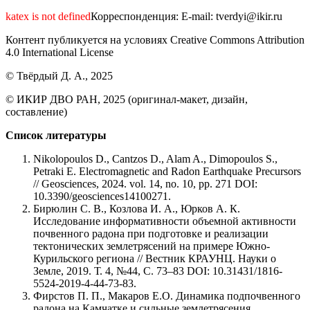
katex is not defined
Корреспонденция: E-mail: tverdyi@ikir.ru
Контент публикуется на условиях Creative Commons Attribution
4.0 International License
© Твёрдый Д. А., 2025
© ИКИР ДВО РАН, 2025 (оригинал-макет, дизайн,
составление)
Список литературы
Nikolopoulos D., Cantzos D., Alam A., Dimopoulos S.,
Petraki E. Electromagnetic and Radon Earthquake Precursors
// Geosciences, 2024. vol. 14, no. 10, pp. 271 DOI:
10.3390/geosciences14100271.
Бирюлин С. В., Козлова И. А., Юрков А. К.
Исследование информативности объемной активности
почвенного радона при подготовке и реализации
тектонических землетрясений на примере Южно-
Курильского региона // Вестник КРАУНЦ. Науки о
Земле, 2019. Т. 4, №44, С. 73–83 DOI: 10.31431/1816-
5524-2019-4-44-73-83.
Фирстов П. П., Макаров Е.О. Динамика подпочвенного
радона на Камчатке и сильные землетрясения.