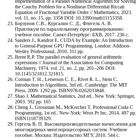
Implementation of a Parallel Numerical Algorithm for Solving
the Cauchy Problem for a Nonlinear Differential Riccati
Equation of Fractional Variable Order // Mathematics, 2023.
vol. 11, no. 15, pp. 3358 DOI: 10.3390/math11153358.
Борзунов С.В., Кургалин С. Д., Флегель А. В.
Практикум по параллельному программированию:
учебное пособие. Санкт-Петербург: БХВ, 2017. 236 с.
Sanders J., Kandrot E. CUDA by Example: An Introduction
to General-Purpose GPU Programming. London: Addison-
Wesley Professional, 2010. 311 pp.
Brent R.P. The parallel evaluation of general arithmetic
expressions // Journal of the Association for Computing
Machinery, 1974. vol. 21, no. 2, pp. 201–206 DOI:
10.1145/321812.321815.
Corman T. H., Leiserson C. E., Rivet R. L., Stein C.
Introduction to Algorithms, 3rd ed.. Cambridge: The MIT
Press, 2009. 1292 pp. ISBN978-0262033848.
Shao J. Mathematical Statistics, 2nd ed.. New York: Springer,
2003. 592 pp. 165
Cheng J., Grossman M., McKercher T. Professional Cuda C
Programming, 1st ed.. New-York: Wrox Pr Inc, 2014. 497 pp.
ISBN1118739329.
Гергель В. П. Высокопроизводительные вычисления для
многоядерных многопроцессорных систем. Учебное
пособие. Москва: Издательство МГУ, 2010. 544 с.