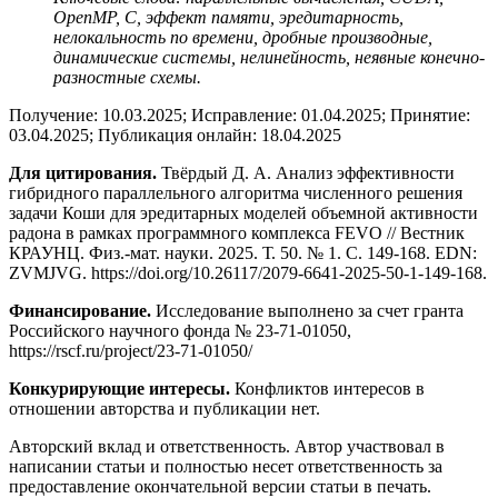
OpenMP, C, эффект памяти, эредитарность,
нелокальность по времени, дробные производные,
динамические системы, нелинейность, неявные конечно-
разностные схемы.
Получение: 10.03.2025; Исправление: 01.04.2025; Принятие:
03.04.2025; Публикация онлайн: 18.04.2025
Для цитирования.
Твёрдый Д. А. Анализ эффективности
гибридного параллельного алгоритма численного решения
задачи Коши для эредитарных моделей объемной активности
радона в рамках программного комплекса FEVO // Вестник
КРАУНЦ. Физ.-мат. науки. 2025. Т. 50. № 1. C. 149-168. EDN:
ZVMJVG. https://doi.org/10.26117/2079-6641-2025-50-1-149-168.
Финансирование.
Исследование выполнено за счет гранта
Российского научного фонда № 23-71-01050,
https://rscf.ru/project/23-71-01050/
Конкурирующие интересы.
Конфликтов интересов в
отношении авторства и публикации нет.
Авторский вклад и ответственность. Автор участвовал в
написании статьи и полностью несет ответственность за
предоставление окончательной версии статьи в печать.