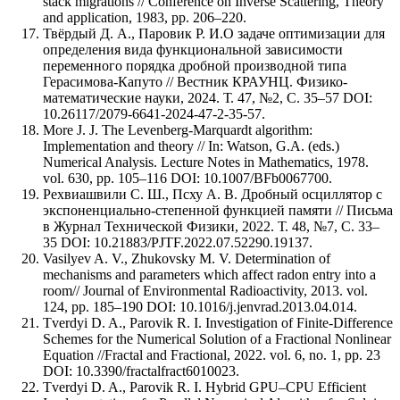
stack migrations // Conference on Inverse Scattering, Theory
and application, 1983, pp. 206–220.
Твёрдый Д. А., Паровик Р. И.О задаче оптимизации для
определения вида функциональной зависимости
переменного порядка дробной производной типа
Герасимова-Капуто // Вестник КРАУНЦ. Физико-
математические науки, 2024. Т. 47, №2, С. 35–57 DOI:
10.26117/2079-6641-2024-47-2-35-57.
More J. J. The Levenberg-Marquardt algorithm:
Implementation and theory // In: Watson, G.A. (eds.)
Numerical Analysis. Lecture Notes in Mathematics, 1978.
vol. 630, pp. 105–116 DOI: 10.1007/BFb0067700.
Рехвиашвили С. Ш., Псху А. В. Дробный осциллятор с
экспоненциально-степенной функцией памяти // Письма
в Журнал Технической Физики, 2022. Т. 48, №7, С. 33–
35 DOI: 10.21883/PJTF.2022.07.52290.19137.
Vasilyev A. V., Zhukovsky M. V. Determination of
mechanisms and parameters which affect radon entry into a
room// Journal of Environmental Radioactivity, 2013. vol.
124, pp. 185–190 DOI: 10.1016/j.jenvrad.2013.04.014.
Tverdyi D. A., Parovik R. I. Investigation of Finite-Difference
Schemes for the Numerical Solution of a Fractional Nonlinear
Equation //Fractal and Fractional, 2022. vol. 6, no. 1, pp. 23
DOI: 10.3390/fractalfract6010023.
Tverdyi D. A., Parovik R. I. Hybrid GPU–CPU Efficient