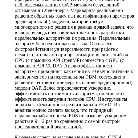
наблюдаемых данных ОАР, методом безусловной
оптимизации Левенберга-Марквардта реализовано
решение обратных задач на идентификацию параметров
эредитарных α(t)-моделей, которое требует
многократного их решения в рамках прямой задачи, что
в свою очередь обуславливает важность разработки
параллельных алгоритмов их решения. Параллельный
алгоритм был реализован на языке C из-за его
быстродействия и универсальности при работе с
памятью, что важно при организации вычислений на
CPU (с помощью API OpenMP) совместно с GPU (с
помощью API CUDA). Анализ эффективности
алгоритма проводился как серия из 10 вычислительных
экспериментов на персональном ЭВМ, состоящих в
решении тестового примера на основе эредитарной α(t)-
модели ОАР. Далее определяются: ускорение,
эффективность и стоимость алгоритма, оценивается
эффективность загрузки потоков CPU. Инструменты
анализа эффективности реализованы в FEVO. Из
анализа можно сделать вывод, что гибридный
параллельный алгоритм IFDS показывает ускорение
работы в 9–12 раз по сравнению с самой быстрой
последовательной реализацией.
Ключевые слова: параллельные вычисления, CUDA,