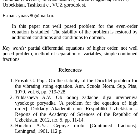
Uzbekistan, Tashkent c., VUZ gorodok st.
E-mail: yuasv86@mail.ru.
In this paper not well posed problem for the even-order
equation is studied. The stability of the problem is restored by
additional conditions and conditions to domain.
Key words:
partial differential equations of higher order, not well
posed problem, method of separation of variables, simple continued
fractions.
References
Frosali G. Papi. On the stability of the Dirichlet problem for
the vibrating string equation. Ann. Scuola Norm. Sup. Pisa,
1979, vol. 6, pp. 719-728.
Yuldasheva A.V. Ob odnoj zadache dlya uravneniya
vysokogo poryadka [A problem for the equation of high
order]. Doklady Akademii nauk Respubliki Uzbekistan –
Reports of the Academy of Sciences of the Republic of
Uzbekistan, 2012, no. 5, pp. 11-14.
Hinchin A.Ya. Cepnye drobi [Continued fractions].
Leningrad, 1961. 112 p.