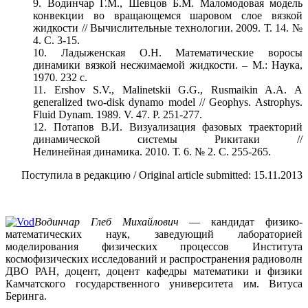
9. Водинчар Г.М., Шевцов Б.М. Маломодовая модель
конвекции во вращающемся шаровом слое вязкой
жидкости // Вычислительные технологии. 2009. Т. 14. №
4. С. 3-15.
10. Ладыженская О.Н. Математические воросы
динамики вязкой несжимаемой жидкости. – М.: Наука,
1970. 232 с.
11. Ershov S.V., Malinetskii G.G., Rusmaikin A.A. A
generalized two-disk dynamo model // Geophys. Astrophys.
Fluid Dynam. 1989. V. 47. P. 251-277.
12. Потапов В.И. Визуализация фазовых траекторий
динамической системы Рикитаки //
Нелинейная динамика. 2010. Т. 6. № 2. C. 255-265.
Поступила в редакцию / Original article submitted: 15.11.2013
1
Водинчар Глеб Михайлович
— кандидат физико-
математических наук, заведующий лабораторией
моделирования физических процессов Института
космофизических исследований и распространения радиоволн
ДВО РАН, доцент, доцент кафедры математики и физики
Камчатского государственного университета им. Витуса
Беринга.