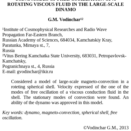
ROTATING VISCOUS FLUID
IN THE LARGE-SCALE
DINAMO
G.M. Vodinchar¹²
¹Institute of Cosmophysical Researches and Radio Wave
Propagation Far-Eastern Branch,
Russian Academy of Sciences, 684034, Kamchatskiy Kray,
Paratunka, Mirnaya st., 7,
Russia
²Vitus Bering Kamchatka State University, 683031, Petropavlovsk-
Kamchatsky,
Pogranichnaya st., 4, Russia
E-mail: gvodinchar@ikir.ru
Considered a model of large-scale magneto-convection in a
roteting spherical shell. Velocity expressed of the one of the
modes of free oscillation of a viscous conduction fluid in the
shell. The stationary modes of convection were found. An
ability of the dynamo was approved in this model.
Key words: dynamo, magneto-convection, spherical shell, free
oscillation.
©Vodinchar G.M., 2013