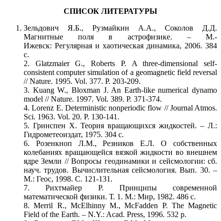
СПИСОК ЛИТЕРАТУРЫ
Зельдович Я.Б., Рузмайкин А.А., Соколов Д.Д.
Магнитные поля в астрофизике. – М.-
Ижевск: Регулярная и хаотическая динамика, 2006. 384
с.
2. Glatzmaier G., Roberts P. A three-dimensional self-
consistent computer simulation of a geomagnetic field reversal
// Nature. 1995. Vol. 377. P. 203-209.
3. Kuang W., Bloxman J. An Earth-like numerical dynamo
model // Nature. 1997. Vol. 389. P. 371-374.
4. Lorenz E. Deterministic nonperiodic flow // Journal Atmos.
Sci. 1963. Vol. 20. P. 130-141.
5. Гринспен Х. Теория вращающихся жидкостей. – Л.:
Гидрометеоиздат, 1975. 304 с.
6. Розенкноп Л.М., Резников Е.Л. О собственных
колебаниях вращающейся вязкой жидкости во внешнем
ядре Земли // Вопросы геодинамики и сейсмологии: сб.
науч. трудов. Вычислительная сейсмология. Вып. 30. –
М.: Геос, 1998. С. 121-131.
7. Рихтмайер Р. Принципы современной
математической физики. Т. 1. М.: Мир, 1982. 486 с.
8. Merril R., McElhinny M., McFadden P. The Magnetic
Field of the Earth. – N.Y.: Acad. Press, 1996. 532 p.