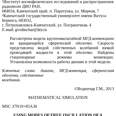
¹Институт космофизических исследований и распространения
радиоволн ДВО РАН,
684034, Камчатский край, п. Паратунка, ул. Мирная, 7
²Камчатский государственный университет имени Витуса
Беринга, 683032,
г. Петропавловск-Камчатский, ул. Пограничная, 4
E-mail: gvodinchar@ikir.ru
Рассмотрена модель крупномасштабной МГД-конвекциии
во вращающейся сферической оболочке. Скорость
представлена модой собственных колебаний вязкой
проводящей жидкости в этой оболочке. Найдены
стационарные режимы конвекции.
Установлена возможность работы динамо в этой модели.
Ключевые слова: динамо, МГД-конвекция, сферическая
оболочка, собственные
колебания.
©Водинчар Г.М., 2013
MATHEMATICAL SIMULATION
MSC 37N10+85A30
USING MODES OF FREE OSCILLATION OF A