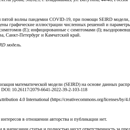
я пятой волны пандемии COVID-19, при помощи SEIRD модели, 
дены графические иллюстрации численных решений и параметры
имптомов (E); инфицированные с симптомами (I); выздоровевши
ва, Санкт-Петербург и Камчатский край.
RD модель.
лизация математической модели (SEIRD) на основе данных распр
. DOI: 10.26117/2079-6641-2022-39-2-103-118
tion 4.0 International (https://creativecommons.org/licenses/by/4.0
интересов в отношении авторства и публикации нет.
 в написании статьи и полностью несут ответственность за пред