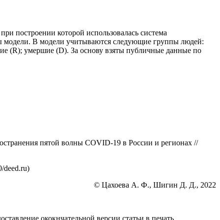
при построении которой использовалась система
 модели. В модели учитываются следующие группы людей:
е (R); умершие (D). За основу взяты публичные данные по
остранения пятой волны COVID-19 в России и регионах //
/deed.ru)
© Цахоева А. Ф., Шигин Д. Д., 2022
оставление ококнчательной версии статьи в печать.