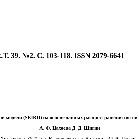
. 39. №2. C. 103-118. ISSN 2079-6641
й модели (SEIRD) на основе данных распространения пятой
А. Ф. Цахоева Д. Д. Шигин
тагурова, 362025, г. Владикавказ, ул. Ватутина, 44-46, Россия