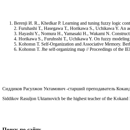
Berenji И. R., Khedkar P. Learning and tuning fuzzy logic con
2. Furuhashi Т., Hasegawa Т., Horikawa S., Uchikawa Y. An ada
3. Hayashi Y., Nomura H., Yamasaki H., Wakami N. Constructio
4. Horikawa S., Furuhsshi Т., Uchikawa Y. On fuzzy modeling 
5. Kohonsn Т. Self-Organization and Associative Memory. Berl
6. Kohonsn T. Jhe self-organizing map // Proceedings of the I
Сиддиков Расулжон Уктамович -старший преподаватель Кокандс
Siddikov Rasuljon Uktamovich be the highest teacher of the Kokand 
u
Поиск по сайту