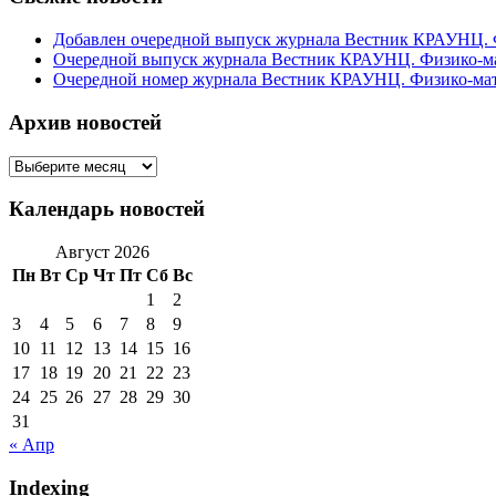
Добавлен очередной выпуск журнала Вестник КРАУНЦ. Фи
Очередной выпуск журнала Вестник КРАУНЦ. Физико-мате
Очередной номер журнала Вестник КРАУНЦ. Физико-матема
Архив новостей
Архив
новостей
Календарь новостей
Август 2026
Пн
Вт
Ср
Чт
Пт
Сб
Вс
1
2
3
4
5
6
7
8
9
10
11
12
13
14
15
16
17
18
19
20
21
22
23
24
25
26
27
28
29
30
31
« Апр
Indexing