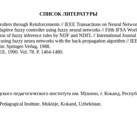
СПИСОК ЛИТЕРАТУРЫ
trollers through Reinforcements // IEEE Transactions on Neural Networ
ptive fuzzy controller using fuzzy neural networks // Fifth IFSA Wor
n of fuzzy inference rules by NDF and NDFL // International Journal 
using fuzzy neura networks with the back-propagation algorithm // IE
in: Springer-Verlag, 1988.
EEE. 1990. Vol. 78. P. 1464-1480.
кого педагогического института им. Мукини, г. Коканд, Респуб
Pedagogical Institute. Mukinje, Kokand, Uzbekistan.