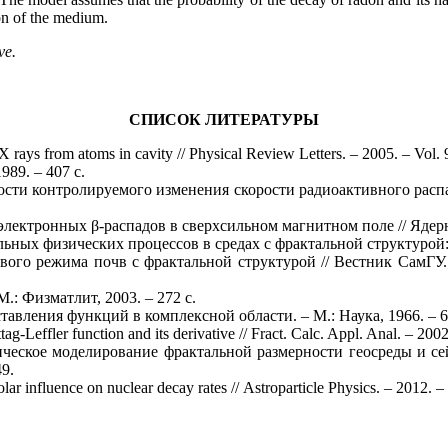
on of the medium.
ve.
СПИСОК ЛИТЕРАТУРЫ
X rays from atoms in cavity // Physical Review Letters. – 2005. – Vol. 
989. – 407 с.
сти контролируемого изменения скорости радиоактивного распада
ктронных β-распадов в сверхсильном магнитном поле // Ядерная 
ых физических процессов в средах с фрактальной структурой: дис
ого режима почв с фрактальной структурой // Вестник СамГУ. 
: Физматлит, 2003. – 272 с.
вления функций в комплексной области. – М.: Наука, 1966. – 6
g-Leffler function and its derivative // Fract. Calc. Appl. Anal. – 2002
тическое моделирование фрактальной размерности геосреды и 
9.
olar influence on nuclear decay rates // Astroparticle Physics. – 2012. –