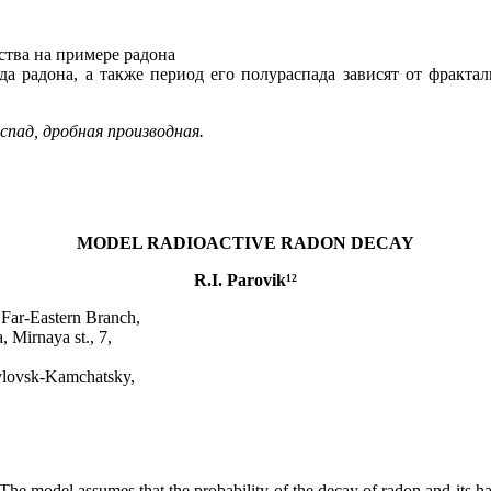
ства на примере радона
ада радона, а также период его полураспада зависят от фракт
спад, дробная про
изводная.
MODEL RADIOACTIVE RADON DECAY
R.I. Parovik¹²
 Far-Eastern Branch,
 Mirnaya st., 7,
avlovsk-Kamchatsky,
he model assumes that the probability of the decay of radon and its hal