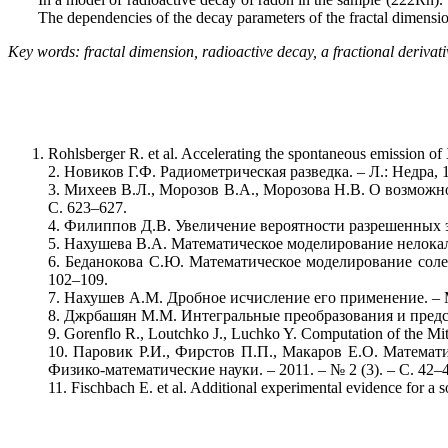
The dependencies of the decay parameters of the fractal dimensi
Key words: fractal dimension, radioactive decay, a fractional derivati
Rohlsberger R. et al. Accelerating the spontaneous emission of 
2. Новиков Г.Ф. Радиометрическая разведка. – Л.: Недра, 1
3. Михеев В.Л., Морозов В.А., Морозова Н.В. О возможно
С. 623–627.
4. Филиппов Д.В. Увеличение вероятности разрешенных эле
5. Нахушева В.А. Математическое моделирование нелокальн
6. Беданокова С.Ю. Математическое моделирование солев
102–109.
7. Нахушев А.М. Дробное исчисление его применение. – М.
8. Джрбашян М.М. Интегральные преобразования и предста
9. Gorenflo R., Loutchko J., Luchko Y. Computation of the Mitta
10. Паровик Р.И., Фирстов П.П., Макаров Е.О. Матема
Физико-математические науки. – 2011. – № 2 (3). – С. 42–4
11. Fischbach E. et al. Additional experimental evidence for a s