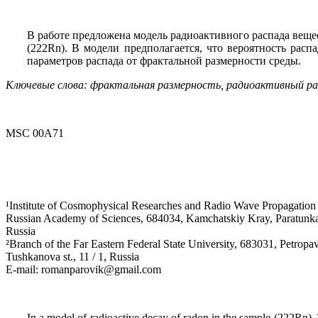
В работе предложена модель радиоактивного распада веще
(222Rn). В модели предполагается, что вероятность расп
параметров распада от фрактальной размерности среды.
Ключевые слова: фрактальная размерность, радиоактивный ра
MSC 00A71
¹Institute of Cosmophysical Researches and Radio Wave Propagation
Russian Academy of Sciences, 684034, Kamchatskiy Kray, Paratunka,
Russia
²Branch of the Far Eastern Federal State University, 683031, Petrop
Tushkanova st., 11 / 1, Russia
E-mail: romanparovik@gmail.com
In a model of radioactive decay of radon in the sample (222Rn). T