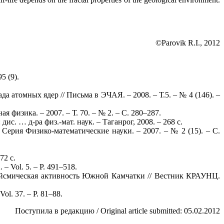
©Parovik R.I., 2012
95 (9).
 атомных ядер // Письма в ЭЧАЯ. – 2008. – Т.5. – № 4 (146). –
физика. – 2007. – Т. 70. – № 2. – С. 280–287.
. … д-ра физ.-мат. наук. – Таганрог, 2008. – 268 с.
Серия Физико-математические науки. – 2007. – № 2 (15). – С.
72 с.
. – Vol. 5. – P. 491–518.
сейсмическая активность Южной Камчатки // Вестник КРАУНЦ.
 Vol. 37. – P. 81–88.
Поступила в редакцию / Original article submitted: 05.02.2012