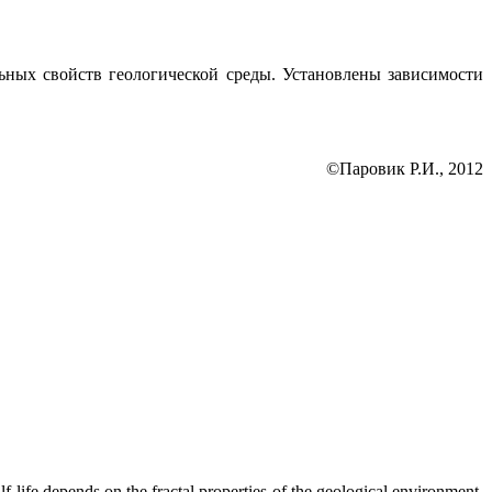
альных свойств геологической среды. Установлены зависимости
©Паровик Р.И., 2012
f-life depends on the fractal properties of the geological environment.