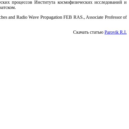
еских процессов Института космофизических исследований и
чатском.
arches and Radio Wave Propagation FEB RAS., Associate Professor of
Скачать статью
Parovik R.I.