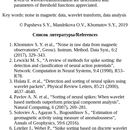
parameters of threshold functions appreciated.
Key words: noise in magnetic data, wavelet transform, data analysis
© Papsheva S.Y., Mandrikova O.V., Khomutov S.Y., 2019
Список литературы/References
Khomutov S. Y. et al., “Noise in raw data from magnetic
observatories”, Geosci. Instrum. Method. Data Syst., 6:2
(2017), 329–343.
Lewicki M. S., “A review of methods for spike sorting: the
detection and classification of neural action potentials”,
Network: Computation in Neural Systems, 9:4 (1998), R53–
R78.
Hulata E. et al., “Detection and sorting of neural spikes using
wavelet packets”, Physical Review Letters, 85:21 (2000),
4637–4640.
Pavlov A. N. et al., “Sorting of neural spikes: When wavelet
based methods outperform principal component analysis”,
Natural Computing, 6 (2007), 269–281.
Soloviev A., Agayan S., Bogoutdinov S., “Estimation of
geomagnetic activity using measure of anomalousness”,
Annals of Geophysics, 59:6 (2016).
Letelier J., Weber P., “Spike sorting based on discrete wavelet