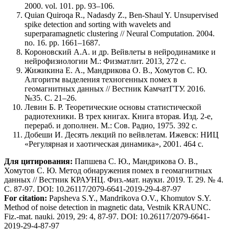
2000. vol. 101. pp. 93–106.
Quian Quiroqa R., Nadasdy Z., Ben-Shaul Y. Unsupervised
spike detection and sorting with wavelets and
superparamagnetic clustering // Neural Computation. 2004.
no. 16. pp. 1661–1687.
Короновский A.A. и др. Вейвлеты в нейродинамике и
нейрофизиологии М.: Физматлит. 2013, 272 c.
Жижикина Е. А., Мандрикова О. В., Хомутов С. Ю.
Алгоритм выделения техногенных помех в
геомагнитных данных // Вестник КамчатГТУ. 2016.
№35. С. 21–26.
Левин Б. Р. Теоретические основы статистической
радиотехники. В трех книгах. Книга вторая. Изд. 2-е,
перераб. и дополнен. М.: Сов. Радио, 1975. 392 c.
Добеши И. Десять лекций по вейвлетам. Ижевск: НИЦ
«Регулярная и хаотическая динамика», 2001. 464 c.
Для цитирования:
Папшева С. Ю., Мандрикова О. В.,
Хомутов С. Ю. Метод обнаружения помех в геомагнитных
данных // Вестник КРАУНЦ. Физ.-мат. науки. 2019. Т. 29. № 4.
C. 87-97. DOI: 10.26117/2079-6641-2019-29-4-87-97
For citation:
Papsheva S.Y., Mandrikova O.V., Khomutov S.Y.
Method of noise detection in magnetic data, Vestnik KRAUNC.
Fiz.-mat. nauki. 2019, 29: 4, 87-97. DOI: 10.26117/2079-6641-
2019-29-4-87-97