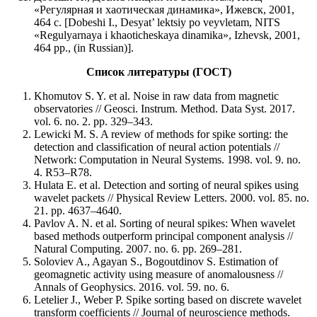
«Регулярная и хаотическая динамика», Ижевск, 2001,
464 с. [Dobeshi I., Desyat’ lektsiy po veyvletam, NITS
«Regulyarnaya i khaoticheskaya dinamika», Izhevsk, 2001,
464 pp., (in Russian)].
Список литературы (ГОСТ)
Khomutov S. Y. et al. Noise in raw data from magnetic
observatories // Geosci. Instrum. Method. Data Syst. 2017.
vol. 6. no. 2. pp. 329–343.
Lewicki M. S. A review of methods for spike sorting: the
detection and classification of neural action potentials //
Network: Computation in Neural Systems. 1998. vol. 9. no.
4. R53–R78.
Hulata E. et al. Detection and sorting of neural spikes using
wavelet packets // Physical Review Letters. 2000. vol. 85. no.
21. pp. 4637–4640.
Pavlov A. N. et al. Sorting of neural spikes: When wavelet
based methods outperform principal component analysis //
Natural Computing. 2007. no. 6. pp. 269–281.
Soloviev A., Agayan S., Bogoutdinov S. Estimation of
geomagnetic activity using measure of anomalousness //
Annals of Geophysics. 2016. vol. 59. no. 6.
Letelier J., Weber P. Spike sorting based on discrete wavelet
transform coefficients // Journal of neuroscience methods.