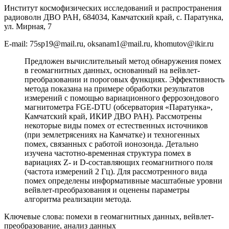
Институт космофизических исследований и распространения
радиоволн ДВО РАН, 684034, Камчатский край, с. Паратунка,
ул. Мирная, 7
E-mail: 75sp19@mail.ru, oksanam1@mail.ru, khomutov@ikir.ru
Предложен вычислительный метод обнаружения помех
в геомагнитных данных, основанный на вейвлет-
преобразовании и пороговых функциях. Эффективность
метода показана на примере обработки результатов
измерений с помощью вариационного феррозондового
магнитометра FGE-DTU (обсерватория «Паратунка»,
Камчатский край, ИКИР ДВО РАН). Рассмотрены
некоторые виды помех от естественных источников
(при землетрясениях на Камчатке) и техногенных
помех, связанных с работой ионозонда. Детально
изучена частотно-временная структура помех в
вариациях Z- и D-составляющих геомагнитного поля
(частота измерений 2 Гц). Для рассмотренного вида
помех определены информативные масштабные уровни
вейвлет-преобразования и оценены параметры
алгоритма реализации метода.
Ключевые слова: помехи в геомагнитных данных, вейвлет-
преобразование, анализ данных