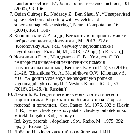
transform coefficients”, Journal of neuroscience methods, 101
(2000), 93–106.
Quian Quiroqa R., Nadasdy Z., Ben-Shaul Y., “Unsupervised
spike detection and sorting with wavelets and
superparamagnetic clustering”, Neural Computation, 16
(2004), 1661–1687.
Короновский A.A. и др., Вейвлеты в нейродинамике и
нейрофизиологии, Физматлит, М., 2013, 272 с.
[Koronovskiy A.A. i dr., Veyvlety v neyrodinamike i
neyrofiziologii, Fizmatlit, M., 2013, 272 pp., (in Russian)].
Жижикина Е. А., Мандрикова О. В., Хомутов С. Ю.,
“Алгоритм выделения техногенных помех в
геомагнитных данных”, Вестник КамчатГТУ, 35 (2016),
21–26. [Zhizhikina Ye. A., Mandrikova O.V., Khomutov S.
YU., “Algoritm vydeleniya tekhnogennykh pomekh
v geomagnitnykh dannykh”, Vestnik KamchatGTU, 35
(2016), 21–26, (in Russian)].
Левин Б. Р., Теоретические основы статистической
радиотехники. В трех книгах. Книга вторая. Изд. 2-е,
перераб. и дополнен., Сов. Радио, М., 1975, 392 с. [Levin
B. R., Teoreticheskiye osnovy statisticheskoy radiotekhniki.
V trekh knigakh. Kniga vtoraya.
Izd. 2-ye, pererab. i dopolnen., Sov. Radio, M., 1975, 392
pp., (in Russian)].
Добеши И., Десять лекций по вейвлетам, НИЦ