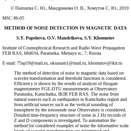
© Папшева С. Ю., Мандрикова О. В., Хомутов С. Ю., 2019
MSC 86-05
METHOD OF NOISE DETECTION IN MAGNETIC DATA
S.Y. Papsheva, O.V. Mandrikova, S.Y. Khomutov
Institute of Cosmophysical Research and Radio Wave Propagation
FEB RAS, 684034, Paratunka, Mirnaya st., 7, Russia
E-mail: 75sp19@mail.ru, oksanam1@mail.ru, khomutov@ikir.ru
The method of detection of noise in magnetic data based on
wavelet transformation and threshold functions is considered.
Efficiency is shown by the results of analysis of fluxgate
magnetometer FGE-DTU measurements at Observatory
Paratunka, Kamchatka, IKIR FEB RAS. The noise from
natural sources such as earthquakes in Kamchatka region and
from artificial sources such as the vertical sounding of
ionosphere by the ionosonde near Observatory is considered.
Detailed time-frequency structure of noise in 2 Hz records of
Z and D components is investigated. To automation the
method for considered examples of noise the informative scale
levels of wavelet-transformation are determined and