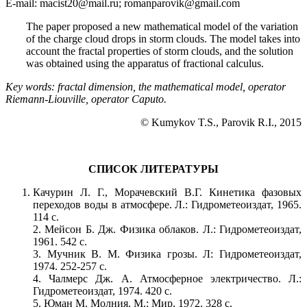
E-mail: macist20@mail.ru; romanparovik@gmail.com
The paper proposed a new mathematical model of the variation
of the charge cloud drops in storm clouds. The model takes into
account the fractal properties of storm clouds, and the solution
was obtained using the apparatus of fractional calculus.
Key words: fractal dimension, the mathematical model, operator
Riemann-Liouville, operator Caputo.
© Kumykov T.S., Parovik R.I., 2015
вцв
СПИСОК ЛИТЕРАТУРЫ
Качурин Л. Г., Морачевский В.Г. Кинетика фазовых
переходов воды в атмосфере. Л.: Гидрометеоиздат, 1965.
114 с.
2. Мейсон Б. Дж. Физика облаков. Л.: Гидрометеоиздат,
1961. 542 с.
3. Мучник В. М. Физика грозы. Л: Гидрометеоиздат,
1974. 252-257 c.
4. Чалмерс Дж. А. Атмосферное электричество. Л.:
Гидрометеоиздат, 1974. 420 с.
5. Юман М. Молния. М.: Мир, 1972. 328 с.