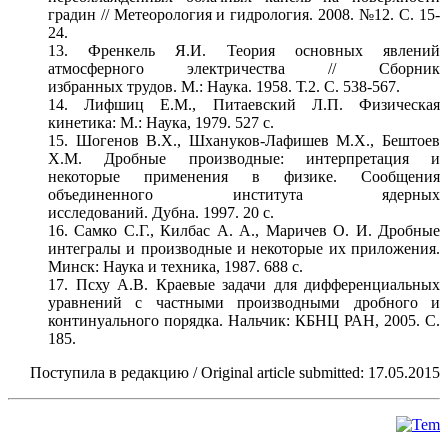
градин // Метеорология и гидрология. 2008. №12. C. 15-
24.
13. Френкель Я.И. Теория основных явлений
атмосферного электричества // Сборник
избранных трудов. М.: Наука. 1958. Т.2. С. 538-567.
14. Лифшиц Е.М., Питаевский Л.П. Физическая
кинетика: М.: Наука, 1979. 527 с.
15. Шогенов В.Х., Шхануков-Лафишев М.Х., Бештоев
Х.М. Дробные производные: интерпретация и
некоторые применения в физике. Сообщения
объединенного института ядерных
исследований. Дубна. 1997. 20 с.
16. Самко С.Г., Килбас А. А., Маричев О. И. Дробные
интегралы и производные и некоторые их приложения.
Минск: Наука и техника, 1987. 688 с.
17. Псху А.В. Краевые задачи для дифференциальных
уравнений с частными производными дробного и
континуального порядка. Нальчик: КБНЦ РАН, 2005. С.
185.
Поступила в редакцию / Original article submitted: 17.05.2015