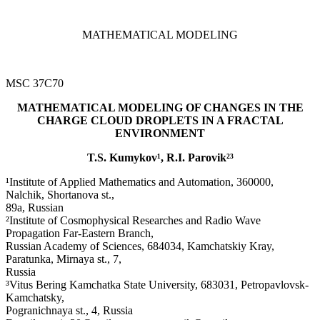
MATHEMATICAL MODELING
MSC 37C70
MATHEMATICAL MODELING OF CHANGES IN THE
CHARGE CLOUD DROPLETS IN A FRACTAL
ENVIRONMENT
T.S. Kumykov¹, R.I. Parovik²³
¹Institute of Applied Mathematics and Automation, 360000,
Nalchik, Shortanova st.,
89a, Russian
²Institute of Cosmophysical Researches and Radio Wave
Propagation Far-Eastern Branch,
Russian Academy of Sciences, 684034, Kamchatskiy Kray,
Paratunka, Mirnaya st., 7,
Russia
³Vitus Bering Kamchatka State University, 683031, Petropavlovsk-
Kamchatsky,
Pogranichnaya st., 4, Russia