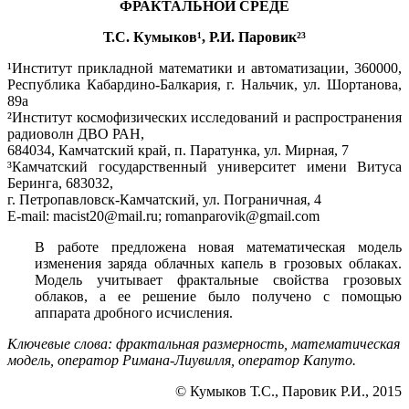
ФРАКТАЛЬНОЙ СРЕДЕ
Т.С. Кумыков¹, Р.И. Паровик²³
¹Институт прикладной математики и автоматизации, 360000,
Республика Кабардино-Балкария, г. Нальчик, ул. Шортанова,
89а
²Институт космофизических исследований и распространения
радиоволн ДВО РАН,
684034, Камчатский край, п. Паратунка, ул. Мирная, 7
³Камчатский государственный университет имени Витуса
Беринга, 683032,
г. Петропавловск-Камчатский, ул. Пограничная, 4
E-mail: macist20@mail.ru; romanparovik@gmail.com
В работе предложена новая математическая модель
изменения заряда облачных капель в грозовых облаках.
Модель учитывает фрактальные свойства грозовых
облаков, а ее решение было получено с помощью
аппарата дробного исчисления.
Ключевые слова: фрактальная размерность, математическая
модель, оператор Римана-Лиувилля, оператор Капуто.
© Кумыков Т.С., Паровик Р.И., 2015