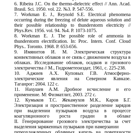
6. Ribeira J.C. On the thermo-dielectric effect // Ann. Acad.
Brasil. Sci. 1950. vol. 22. №3. P. 547-556.
7. Workman E. J., Reynold S.E. Electrical phenomena
occurring during the freezing of delute aqueous solution and
their possible relationship to thunderstorm electricity //
Phys.Rev. 1956. vol. 94. №4. P. 1073-1075.
8. Workman E. J. The possible role of ammonia in
thunderstorm electrification. In: Proc. Intern. Conf. Cloud
Phys.. Toronto. 1968. P. 653-656.
9. Имянитов И. М. Электрическая структура
конвективных облаков и ее связь с движением воздуха в
облаках. Исследование облаков, осадков и грозового
электричества // М., Гидрометеоиздат, 1961, с. 225-238.
10. Аджиев А.Х. Куповых Г.В. Атмосферно-
электрические явления на Северном Кавказе.
Таганрог: 2004. 122 c.
11. Нахушев А.М. Дробное исчисление и его
применение. М: Физматлит, 2003. 272 с.
12. Кумыков Т.С. Жекамухов М.К., Каров Б.Г.
Электризация и пространственное разделение зарядов
при выделении пузырьков воздуха в процессе
коагуляционного роста градин в облаке
II. Генерирование грозового электричества за счет
выделения заряженных пузырьков при намерзании
переохлажденных облачных капель на поверхности