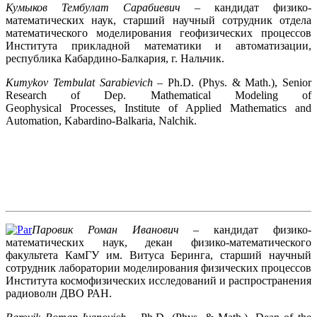
Кумыков Тембулат Сарабиевич
– кандидат физико-
математических наук, старший научный сотрудник отдела
математического моделирования геофизических процессов
Института прикладной математики и автоматизации,
республика Кабардино-Балкария, г. Нальчик.
Kumykov Tembulat Sarabievich
– Ph.D. (Phys. & Math.), Senior
Research of Dep. Mathematical Modeling of
Geophysical Processes, Institute of Applied Mathematics and
Automation, Kabardino-Balkaria, Nalchik.
w2
dw
efef
Паровик Роман Иванович
– кандидат физико-
математических наук, декан физико-математического
факультета КамГУ им. Витуса Беринга, старший научный
сотрудник лаборатории моделирования физических процессов
Института космофизических исследований и распространения
радиоволн ДВО РАН.