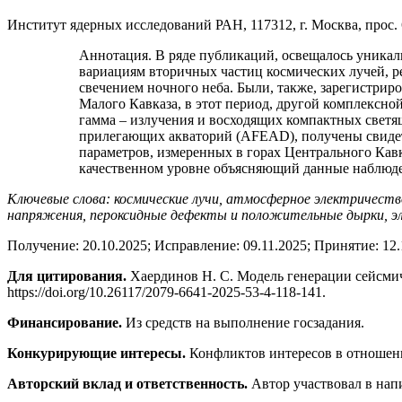
Институт ядерных исследований РАН, 117312, г. Москва, прос. 
Аннотация. В ряде публикаций, освещалось уникаль
вариациям вторичных частиц космических лучей, 
свечением ночного неба. Были, также, зарегистри
Малого Кавказа, в этот период, другой комплексной
гамма – излучения и восходящих компактных свет
прилегающих акваторий (AFEAD), получены свидет
параметров, измеренных в горах Центрального Кавк
качественном уровне объясняющий данные наблюд
Ключевые слова: космические лучи, атмосферное электричеств
напряжения, пероксидные дефекты и положительные дырки, эл
Получение: 20.10.2025; Исправление: 09.11.2025; Принятие: 12
Для цитирования.
Хаердинов Н. С. Модель генерации сейсмиче
https://doi.org/10.26117/2079-6641-2025-53-4-118-141.
Финансирование.
Из средств на выполнение госзадания.
Конкурирующие интересы.
Конфликтов интересов в отношени
Авторский вклад и ответственность.
Автор участвовал в напи