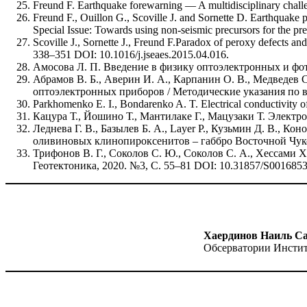
Freund F. Earthquake forewarning — A multidisciplinary chall
Freund F., Ouillon G., Scoville J. and Sornette D. Earthquake 
Special Issue: Towards using non-seismic precursors for the pr
Scoville J., Sornette J., Freund F.Paradox of peroxy defects and 
338–351 DOI: 10.1016/j.jseaes.2015.04.016.
Амосова Л. П. Введение в физику оптоэлектронных и фо
Абрамов В. Б., Аверин И. А., Карпанин О. В., Медведев 
оптоэлектронных приборов / Методические указания по в
Parkhomenko E. I., Bondarenko A. T. Electrical conductivity o
Кацура Т., Йошино Т., Мантилаке Г., Мацузаки Т. Электро
Леднева Г. В., Базылев Б. А., Layer P., Кузьмин Д. В.,
оливиновых клинопироксенитов – габбро Восточной Чукот
Трифонов В. Г., Соколов С. Ю., Соколов С. А., Хессами Х
Геотектоника, 2020. №3, С. 55–81 DOI: 10.31857/S001685
Хаердинов Наиль С
Обсерватории Инстит