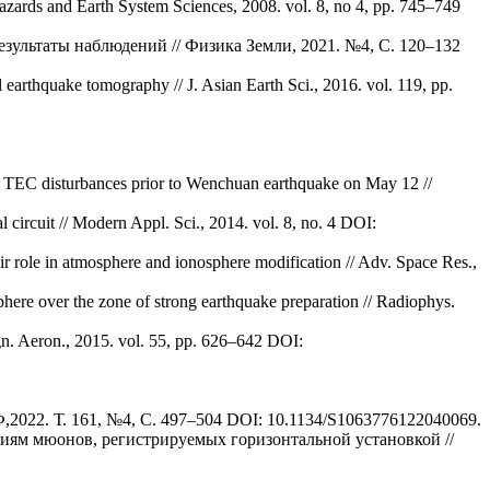
 Hazards and Earth System Sciences, 2008. vol. 8, no 4, pp. 745–749
зультаты наблюдений // Физика Земли, 2021. №4, С. 120–132
 earthquake tomography // J. Asian Earth Sci., 2016. vol. 119, pp.
ve TEC disturbances prior to Wenchuan earthquake on May 12 //
 circuit // Modern Appl. Sci., 2014. vol. 8, no. 4 DOI:
r role in atmosphere and ionosphere modification // Adv. Space Res.,
sphere over the zone of strong earthquake preparation // Radiophys.
n. Aeron., 2015. vol. 55, pp. 626–642 DOI:
2022. Т. 161, №4, С. 497–504 DOI: 10.1134/S1063776122040069.
циям мюонов, регистрируемых горизонтальной установкой //