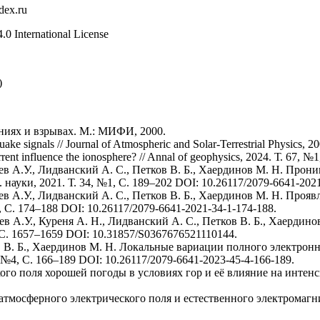
dex.ru
0 International License
)
ниях и взрывах. М.: МИФИ, 2000.
thquake signals // Journal of Atmospheric and Solar-Terrestrial Physics,
rrent influence the ionosphere? // Annal of geophysics, 2024. Т. 67, 
ев А.У., Лидванский А. С., Петков В. Б., Хаердинов М. Н. Прон
ауки, 2021. Т. 34, №1, С. 189–202 DOI: 10.26117/2079-6641-2021
аев А.У., Лидванский А. С., Петков В. Б., Хаердинов М. Н. Про
, С. 174–188 DOI: 10.26117/2079-6641-2021-34-1-174-188.
ев А.У., Куреня А. Н., Лидванский А. С., Петков В. Б., Хаердин
, С. 1657–1659 DOI: 10.31857/S0367676521110144.
ов В. Б., Хаердинов М. Н. Локальные вариации полного электро
 №4, С. 166–189 DOI: 10.26117/2079-6641-2023-45-4-166-189.
о поля хорошей погоды в условиях гор и её влияние на интенсив
 атмосферного электрического поля и естественного электромагн