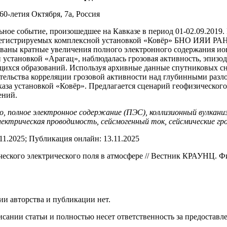
60-летия Октября, 7а, Россия
ное событие, произошедшее на Кавказе в период 01-02.09.2019. 
регистрируемых комплексной установкой «Ковёр» БНО ИЯИ РАН, 
рованы кратные увеличения полного электронного содержания и
 установкой «Арагац», наблюдалась грозовая активность, эпизод
ящихся образований. Используя архивные данные спутниковых с
ельства корреляции грозовой активности над глубинными разл
аза установкой «Ковёр». Предлагается сценарий геофизического 
ений.
о, полное электронное содержание (ПЭС), коллизионный вулкани
ектрическая проводимость, сейсмогенный ток, сейсмические гр
.11.2025; Публикация онлайн: 13.11.2025
ского электрического поля в атмосфере // Вестник КРАУНЦ. Физ
и авторства и публикации нет.
сании статьи и полностью несет ответственность за предоставле