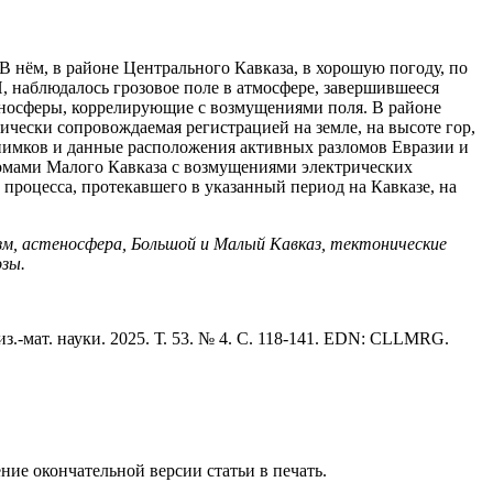
В нём, в районе Центрального Кавказа, в хорошую погоду, по
наблюдалось грозовое поле в атмосфере, завершившееся
оносферы, коррелирующие с возмущениями поля. В районе
ически сопровождаемая регистрацией на земле, на высоте гор,
нимков и данные расположения активных разломов Евразии и
омами Малого Кавказа с возмущениями электрических
процесса, протекавшего в указанный период на Кавказе, на
зм, астеносфера, Большой и Малый Кавказ, тектонические
озы.
.-мат. науки. 2025. Т. 53. № 4. C. 118-141. EDN: CLLMRG.
ние окончательной версии статьи в печать.