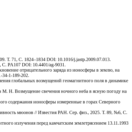
 2009. Т. 71, С. 1824–1834 DOI: 10.1016/j.jastp.2009.07.013.
№1, С. PA107 DOI: 10.4401/ag-9031.
икновение отрицательного заряда из ионосферы в землю, на
-34-1-189-202.
явления глобальных возмущений геомагнитного поля в динамике
ов М. Н. Возмущение свечения ночного неба в ясную погоду на
нного содержания ионосферы измеренные в горах Северного
ность мюонов // Известия РАН. Сер. физ., 2025. Т. 89, №6, С.
итного излучения перед камчатским землетрясением 13.11.1993