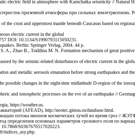
atic electric field in atmosphere with Kamchatka seismicity // Natural
актеристик приземной атмосферы при сильных землетрясениях. Ре
ure of the crust and uppermost mantle beneath Caucasus based on regional
us electric current in the global
 754–757 DOI: 10.1134/S1990793115050231.
hquakes. Berlin: Springer Verlag, 2004. 44 p.
 S. A., Zhao B., Tsidilina M. N. Formation mechanism of great positi
ed by the seismic-related disturbances of electric current in the global
don and metallic aerosols emanation before strong earthquakes and thei
the possible changes in the night-time midlatitude D-region of the iono
eric and ionospheric processes on the eve of an earthquake // Geomag
a, https://weather.us.
аторий (AFEAD), http://neotec.ginras.ru/database.html.
иации потока мюонов космических лучей во время гроз // ЖЭТФ,
тод определения основных параметров грозового поля по вариа
I: 10.7868/S0367676517020223.
.fr/indices_asy.php.