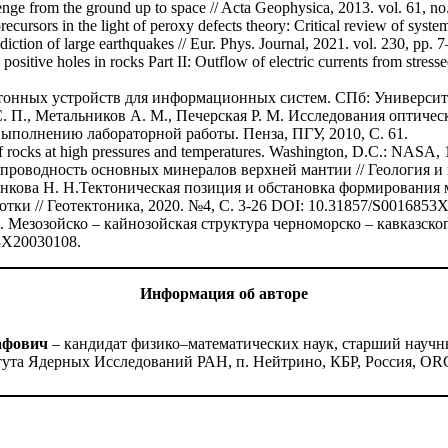
enge from the ground up to space // Acta Geophysica, 2013. vol. 61, 
precursors in the light of peroxy defects theory: Critical review of sy
ediction of large earthquakes // Eur. Phys. Journal, 2021. vol. 230, pp
positive holes in rocks Part II: Outflow of electric currents from stress
тонных устройств для информационных систем. СПб: Университ
С. П., Метальников А. М., Печерская Р. М. Исследования оптиче
ыполнению лабораторной работы. Пенза, ПГУ, 2010, С. 61.
f rocks at high pressures and temperatures. Washington, D.C.: NASA, 
проводность основных минералов верхней мантии // Геология и г
 Кононкова Н. Н.Тектоническая позиция и обстановка формирован
ки // Геотектоника, 2020. №4, С. 3-26 DOI: 10.31857/S0016853
. Мезозойско – кайнозойская структура черноморско – кавказско
3X20030108.
Информация об авторе
афович
– кандидат физико–математических наук, старший науч
ута Ядерных Исследований РАН, п. Нейтрино, КБР, Россия, ORC