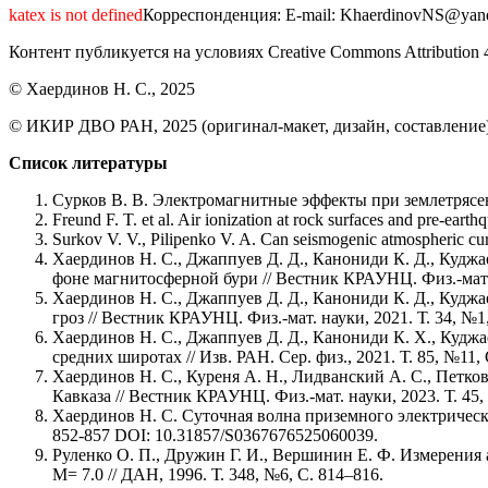
katex is not defined
Корреспонденция: E-mail: KhaerdinovNS@yan
Контент публикуется на условиях Creative Commons Attribution 4.
© Хаердинов Н. С., 2025
© ИКИР ДВО РАН, 2025 (оригинал-макет, дизайн, составление
Список литературы
Сурков В. В. Электромагнитные эффекты при землетрясе
Freund F. T. et al. Air ionization at rock surfaces and pre-ear
Surkov V. V., Pilipenko V. A. Can seismogenic atmospheric cu
Хаердинов Н. С., Джаппуев Д. Д., Канониди К. Д., Куджа
фоне магнитосферной бури // Вестник КРАУНЦ. Физ.-мат. н
Хаердинов Н. С., Джаппуев Д. Д., Канониди К. Д., Кудж
гроз // Вестник КРАУНЦ. Физ.-мат. науки, 2021. Т. 34, №1
Хаердинов Н. С., Джаппуев Д. Д., Канониди К. Х., Куджа
средних широтах // Изв. РАН. Сер. физ., 2021. Т. 85, №11
Хаердинов Н. С., Куреня А. Н., Лидванский А. С., Петк
Кавказа // Вестник КРАУНЦ. Физ.-мат. науки, 2023. Т. 45,
Хаердинов Н. С. Суточная волна приземного электрическог
852-857 DOI: 10.31857/S0367676525060039.
Руленко О. П., Дружин Г. И., Вершинин Е. Ф. Измерения
М= 7.0 // ДАН, 1996. Т. 348, №6, С. 814–816.