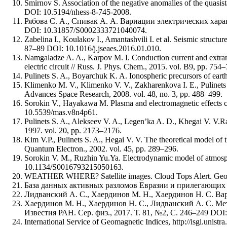
Smirnov S. Association of the negative anomalies of the quasist
DOI: 10.5194/nhess-8-745-2008.
Рябова С. А., Спивак А. А. Вариации электрических хар
DOI: 10.31857/S0002333721040074.
Zabelina I., Koulakov I., Amantashvili I. et al. Seismic struct
87–89 DOI: 10.1016/j.jseaes.2016.01.010.
Namgaladze A. A., Karpov M. I. Conduction current and extraneo
electric circuit // Russ. J. Phys. Chem., 2015. vol. B9, pp.
Pulinets S. A., Boyarchuk K. A. Ionospheric precursors of eart
Klimenko M. V., Klimenko V. V., Zakharenkova I. E., Pulinets
Advances Space Research, 2008. vol. 48, no. 3, pp. 488–499.
Sorokin V., Hayakawa M. Plasma and electromagnetic effects caus
10.5539/mas.v8n4p61.
Pulinets S. A., Alekseev V. A., Legen’ka A. D., Khegai V. V.Ra
1997. vol. 20, pp. 2173–2176.
Kim V.P., Pulinets S. A., Hegai V. V. The theoretical model of 
Quantum Electron., 2002. vol. 45, pp. 289–296.
Sorokin V. M., Ruzhin Yu.Ya. Electrodynamic model of atmosph
10.1134/S0016793215050163.
WEATHER WHERE? Satellite images. Cloud Tops Alert. Georgi
База данных активных разломов Евразии и прилегающих акв
Лидванский А. С., Хаердинов М. Н., Хаердинов Н. С. Вар
Хаердинов М. Н., Хаердинов Н. С., Лидванский А. С. Ме
Известия РАН. Сер. физ., 2017. Т. 81, №2, С. 246–249 DO
International Service of Geomagnetic Indices, http://isgi.unistra