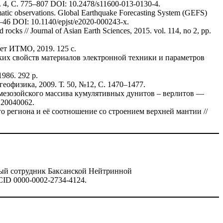
no. 4, С. 775–807 DOI: 10.2478/s11600-013-0130-4.
stematic observations. Global Earthquake Forecasting System (GEFS)
. 7–46 DOI: 10.1140/epjst/e2020-000243-x.
ed rocks // Journal of Asian Earth Sciences, 2015. vol. 114, no 2, pp.
ет ИТМО, 2019. 125 с.
ских свойств материалов электронной техники и параметров
1986. 292 p.
еофизика, 2009. Т. 50, №12, С. 1470–1477.
ия мезозойского массива кумулятивных дунитов – верлитов —
X20040062.
го региона и её соотношение со строением верхней мантии //
ный сотрудник Баксанской Нейтринной
ID 0000-0002-2734-4124.