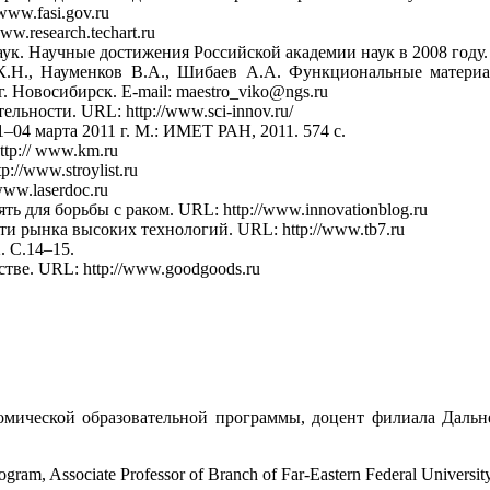
ww.fasi.gov.ru
w.research.techart.ru
к. Научные достижения Российской академии наук в 2008 году. 
а К.Н., Науменков В.А., Шибаев А.А. Функциональные матери
 Новосибирск. E-mail: maestro_viko@ngs.ru
ьности. URL: http://www.sci-innov.ru/
1–04 марта 2011 г. М.: ИМЕТ РАН, 2011. 574 с.
tp:// www.km.ru
//www.stroylist.ru
ww.laserdoc.ru
ь для борьбы с раком. URL: http://www.innovationblog.ru
и рынка высоких технологий. URL: http://www.tb7.ru
. С.14–15.
тве. URL: http://www.goodgoods.ru
мической образовательной программы, доцент филиала Дальне
gram, Associate Professor of Branch of Far-Eastern Federal Universit