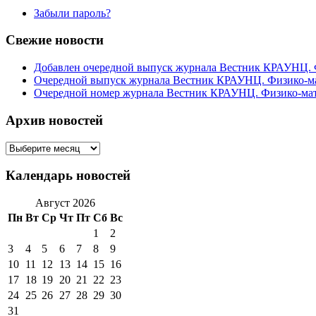
Забыли пароль?
Свежие новости
Добавлен очередной выпуск журнала Вестник КРАУНЦ. Фи
Очередной выпуск журнала Вестник КРАУНЦ. Физико-мате
Очередной номер журнала Вестник КРАУНЦ. Физико-матема
Архив новостей
Архив
новостей
Календарь новостей
Август 2026
Пн
Вт
Ср
Чт
Пт
Сб
Вс
1
2
3
4
5
6
7
8
9
10
11
12
13
14
15
16
17
18
19
20
21
22
23
24
25
26
27
28
29
30
31