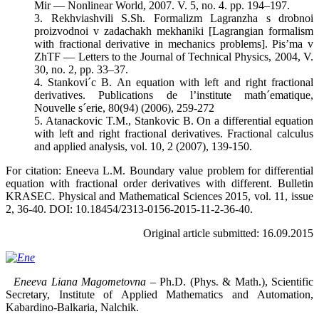
Mir — Nonlinear World, 2007. V. 5, no. 4. pp. 194–197.
3. Rekhviashvili S.Sh. Formalizm Lagranzha s drobnoi
proizvodnoi v zadachakh mekhaniki [Lagrangian formalism
with fractional derivative in mechanics problems]. Pis’ma v
ZhTF — Letters to the Journal of Technical Physics, 2004, V.
30, no. 2, pp. 33–37.
4. Stankovi´c B. An equation with left and right fractional
derivatives. Publications de l’institute math´ematique,
Nouvelle s´erie, 80(94) (2006), 259-272
5. Atanackovic T.M., Stankovic B. On a differential equation
with left and right fractional derivatives. Fractional calculus
and applied analysis, vol. 10, 2 (2007), 139-150.
For citation: Eneeva L.M. Boundary value problem for differential
equation with fractional order derivatives with different. Bulletin
KRASEC. Physical and Mathematical Sciences 2015, vol. 11, issue
2, 36-40. DOI: 10.18454/2313-0156-2015-11-2-36-40.
Original article submitted: 16.09.2015
Eneeva Liana Magometovna
– Ph.D. (Phys. & Math.), Scientific
Secretary, Institute of Applied Mathematics and Automation,
Kabardino-Balkaria, Nalchik.