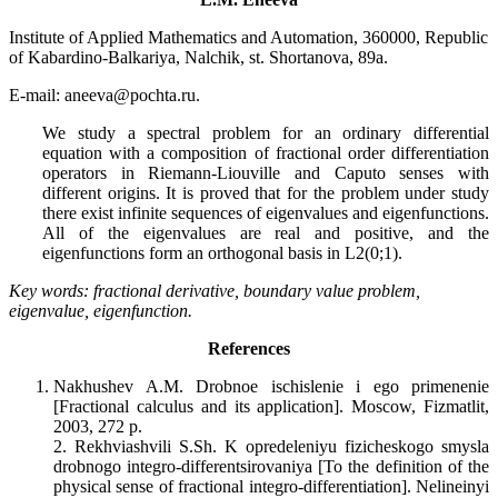
Institute of Applied Mathematics and Automation, 360000, Republic
of Kabardino-Balkariya, Nalchik, st. Shortanova, 89a.
E-mail: aneeva@pochta.ru.
We study a spectral problem for an ordinary differential
equation with a composition of fractional order differentiation
operators in Riemann-Liouville and Caputo senses with
different origins. It is proved that for the problem under study
there exist infinite sequences of eigenvalues and eigenfunctions.
All of the eigenvalues are real and positive, and the
eigenfunctions form an orthogonal basis in L2(0;1).
Key words: fractional derivative, boundary value problem,
eigenvalue, eigenfunction.
References
Nakhushev A.M. Drobnoe ischislenie i ego primenenie
[Fractional calculus and its application]. Moscow, Fizmatlit,
2003, 272 p.
2. Rekhviashvili S.Sh. K opredeleniyu fizicheskogo smysla
drobnogo integro-differentsirovaniya [To the definition of the
physical sense of fractional integro-differentiation]. Nelineinyi