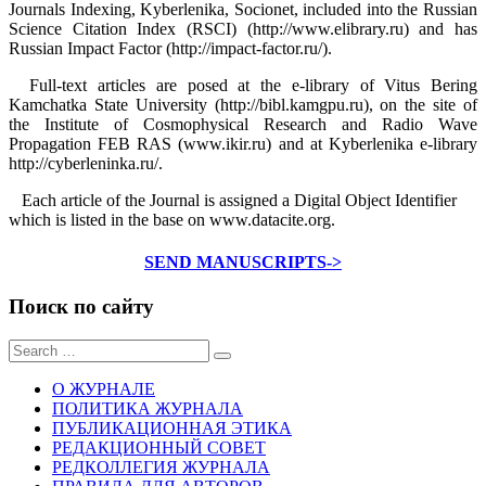
Journals Indexing, Kyberlenika, Soсionet, included into the Russian
Science Citation Index (RSCI) (http://www.elibrary.ru) and has
Russian Impact Factor (http://impact-factor.ru/).
Full-text articles are posed at the e-library of Vitus Bering
Kamchatka State University (http://bibl.kamgpu.ru), on the site of
the Institute of Cosmophysical Research and Radio Wave
Propagation FEB RAS (www.ikir.ru) and at Kyberlenika e-library
http://cyberleninka.ru/.
Each article of the Journal is assigned a Digital Object Identifier
which is listed in the base on www.datacite.org.
SEND MANUSCRIPTS->
Поиск по сайту
Sear
for:
О ЖУРНАЛЕ
ПОЛИТИКА ЖУРНАЛА
ПУБЛИКАЦИОННАЯ ЭТИКА
РЕДАКЦИОННЫЙ СОВЕТ
РЕДКОЛЛЕГИЯ ЖУРНАЛА