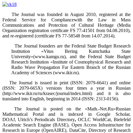
The Journal was founded in August 2010, registered at the
Federal Service for Compliancewith the Law in Mass
Communications and Protection of Cultural Heritage (Media
Organization registration certificate FS 77-41501 from 04.08.2010),
and re-registered (certificate FS 77-58548 from 14.07.2014).
The Journal founders are the Federal State Budget Research
Institution «Vitus Bering Kamchatka State
University»(www.kamgu.ru), and the Federal State Budget
Research Institution «Institute of Cosmophysical Research and
Radio Wave Propagation Far Eastern Branch of the Russian
Academy of Sciences (www.ikir.ru).
The Journal is issued in print (ISSN: 2079-6641) and online
(ISSN: 2079-665X) versions four times a year in Russian
(http://www.ikir.ru/ru/krasec/journal/index.html) and it is also
translated into English, beginning in 2014 (ISSN: 2313-0156).
The Journal is posted on the «Math.-Net.Ru»Russian
Mathematical Portal and is indexed in Google Scholar,
DOAJ, Ulrich’s Periodicals Directory
,
OCLC WorldCat, Bielefeld
Academic Search Engine (BASE), Open Access Infrastructure for
Research in Europe (OpenAIRE), DataCite, Directory of Research