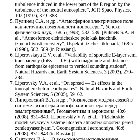
turbulence induced in the lower part of the E region by the
turbulence of the neutral atmosphere”, JGR Space Physics,
102 (1997), 379–388
Пулинец С.А. и др., “Атмосферное электрическое поле
как источник изменчивости ионосферы”, Успехи
физических наук, 168:5 (1998), 582–589. [Pulinets S.A. et
al., “Atmosfernoe elektricheskoe pole kak istochnik
izmenchivosti ionosfery”, Uspekhi fizicheskikh nauk, 168:5
(1998), 582–589 (in Russian)].
Liperovskaya E.V. et al., “Variability of sporadic E-layer semi
transparency (foEs — fbEs) with magnitude and distance
from earthquake epicenters to vertical sounding stations”,
Natural Hazards and Earth System Sciences, 3 (2003), 279–
284.
Liperovsky V.A. et al., “On spread — Es effects in the
ionosphere before earthquakes”, Natural Hazards and Earth
System Sciences, 5 (2005), 59–62.
Липеровский В.А. и др., “Физические модели связей в
системе литосфера-атмосфера-ионосфера перед
землетрясениями”, Геомагнетизм и аэрономия, 48:6
(2008), 831–843. [Liperovskiy V.A. et al., “Fizicheskie
modeli svyazey v sisteme litosfera-atmosferaionosfera pered
zemletryaseniyami”, Geomagnetizm i aeronomiya, 48:6
(2008), 831–843 (in Russian)].
Салтыков В.А., “О возможности использования