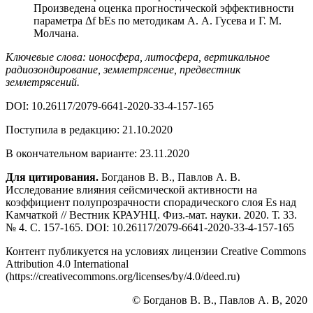
Произведена оценка прогностической эффективности
параметра Δf bEs по методикам А. А. Гусева и Г. М.
Молчана.
Ключевые слова: ионосфера, литосфера, вертикальное
радиозондирование, землетрясение, предвестник
землетрясений.
DOI: 10.26117/2079-6641-2020-33-4-157-165
Поступила в редакцию: 21.10.2020
В окончательном варианте: 23.11.2020
Для цитирования.
Богданов В. В., Павлов А. В.
Исследование влияния сейсмической активности на
коэффициент полупрозрачности спорадического слоя Es над
Kамчаткой // Вестник КРАУНЦ. Физ.-мат. науки. 2020. Т. 33.
№ 4. C. 157-165. DOI: 10.26117/2079-6641-2020-33-4-157-165
Контент публикуется на условиях лицензии Creative Commons
Attribution 4.0 International
(https://creativecommons.org/licenses/by/4.0/deed.ru)
© Богданов В. В., Павлов А. В, 2020