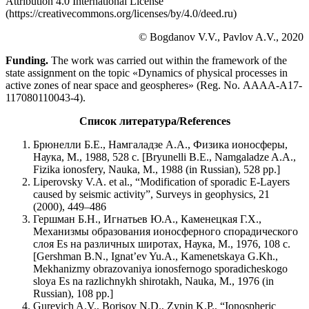
Attribution 4.0 International License
(https://creativecommons.org/licenses/by/4.0/deed.ru)
© Bogdanov V.V., Pavlov A.V., 2020
Funding.
The work was carried out within the framework of the
state assignment on the topic «Dynamics of physical processes in
active zones of near space and geospheres» (Reg. No. АААА-А17-
117080110043-4).
Список литература/References
Брюнелли Б.Е., Намгаладзе А.А., Физика ионосферы,
Наука, М., 1988, 528 с. [Bryunelli B.E., Namgaladze A.A.,
Fizika ionosfery, Nauka, M., 1988 (in Russian), 528 pp.]
Liperovsky V.A. et al., “Modification of sporadic E-Layers
caused by seismic activity”, Surveys in geophysics, 21
(2000), 449–486
Гершман Б.Н., Игнатьев Ю.А., Каменецкая Г.Х.,
Механизмы образования ионосферного спорадического
слоя Es на различных широтах, Наука, М., 1976, 108 с.
[Gershman B.N., Ignat’ev Yu.A., Kamenetskaya G.Kh.,
Mekhanizmy obrazovaniya ionosfernogo sporadicheskogo
sloya Es na razlichnykh shirotakh, Nauka, M., 1976 (in
Russian), 108 pp.]
Gurevich A.V., Borisov N.D., Zypin K.P., “Ionospheric