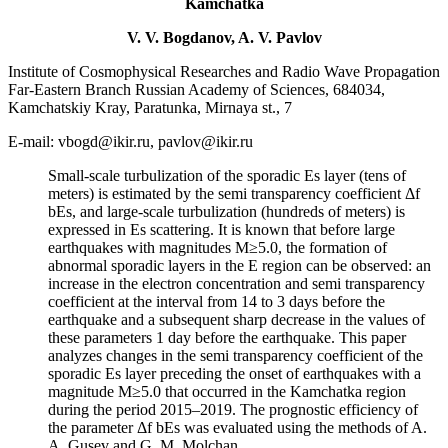
Kamchatka
V. V. Bogdanov, A. V. Pavlov
Institute of Cosmophysical Researches and Radio Wave Propagation
Far-Eastern Branch Russian Academy of Sciences, 684034,
Kamchatskiy Kray, Paratunka, Mirnaya st., 7
E-mail: vbogd@ikir.ru, pavlov@ikir.ru
Small-scale turbulization of the sporadic Es layer (tens of
meters) is estimated by the semi transparency coefficient Δf
bEs, and large-scale turbulization (hundreds of meters) is
expressed in Es scattering. It is known that before large
earthquakes with magnitudes M≥5.0, the formation of
abnormal sporadic layers in the E region can be observed: an
increase in the electron concentration and semi transparency
coefficient at the interval from 14 to 3 days before the
earthquake and a subsequent sharp decrease in the values of
these parameters 1 day before the earthquake. This paper
analyzes changes in the semi transparency coefficient of the
sporadic Es layer preceding the onset of earthquakes with a
magnitude M≥5.0 that occurred in the Kamchatka region
during the period 2015–2019. The prognostic efficiency of
the parameter Δf bEs was evaluated using the methods of A.
A. Gusev and G. M. Molchan.