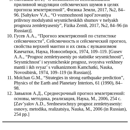
приливной модуляции сейсмических шумов в целях
прогноза землетрясений”, Физика Земли, 2017, №2, 84–
96. [Saltykov V.A., “O vozmozhnosti ispol’zovaniya
prilivnoy modulyatsii seysmicheskikh shumov v tselyakh
prognoza zemletryaseniy”, Fizika Zemli, 2017, №2, 84–96 (in
Russian)].
Гусев А.А., “Прогноз землетрясений по статистике
сейсмичности”, Сейсмичность и сейсмический прогноз,
свойства верхней мантии и их связь с вулканизмом
Камчатки, Наука, Новосибирск, 1974, 109–119. [Gusev
A.A., “Prognoz zemletryaseniy po statistike seysmichnosti”,
Seysmichnost’ i seysmicheskie prognoz, svoystva verkhney
mantii i ikh svyaz’ s vulkanizmom Kamchatki, Nauka,
Novosibirsk, 1974, 109–119 (in Russian)].
Molchan G.M., “Strategies in strong earthquake prediction”,
Physics of the Earth and Planetary Interiors, 61 (1990), 84–
98.
Завьялов А.Д., Среднесрочный прогноз землетрясений:
основы, методика, реализация, Наука, М., 2006, 254 с.
[Zav’yalov A.D., Srednesrochnyy prognoz zemletryaseniy:
osnovy, metodika, realizatsiya, Nauka, M., 2006 (in Russian),
254 pp.]