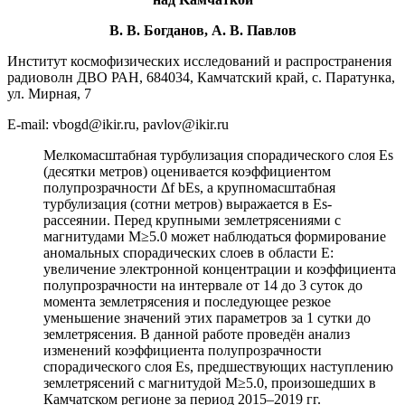
В. В. Богданов, А. В. Павлов
Институт космофизических исследований и распространения
радиоволн ДВО РАН, 684034, Камчатский край, c. Паратунка,
ул. Мирная, 7
E-mail: vbogd@ikir.ru, pavlov@ikir.ru
Мелкомасштабная турбулизация спорадического слоя Es
(десятки метров) оценивается коэффициентом
полупрозрачности Δf bEs, а крупномасштабная
турбулизация (сотни метров) выражается в Es-
рассеянии. Перед крупными землетрясениями с
магнитудами M≥5.0 может наблюдаться формирование
аномальных спорадических слоев в области E:
увеличение электронной концентрации и коэффициента
полупрозрачности на интервале от 14 до 3 суток до
момента землетрясения и последующее резкое
уменьшение значений этих параметров за 1 сутки до
землетрясения. В данной работе проведён анализ
изменений коэффициента полупрозрачности
спорадического слоя Es, предшествующих наступлению
землетрясений с магнитудой M≥5.0, произошедших в
Камчатском регионе за период 2015–2019 гг.