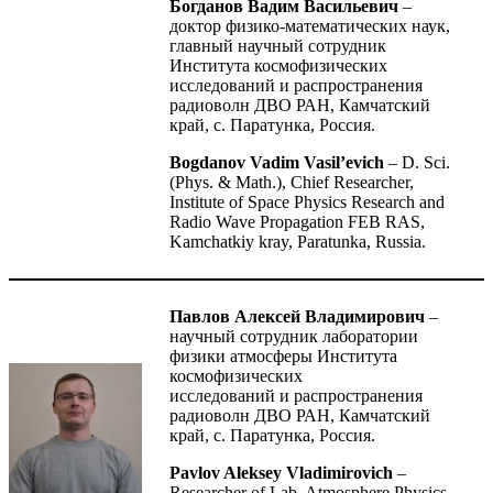
Богданов Вадим Васильевич
–
доктор физико-математических наук,
главный научный сотрудник
Института космофизических
исследований и распространения
радиоволн ДВО РАН, Камчатский
край, с. Паратунка, Россия.
Bogdanov Vadim Vasil’evich
– D. Sci.
(Phys. & Math.), Chief Researcher,
Institute of Space Physics Research and
Radio Wave Propagation FEB RAS,
Kamchatkiy kray, Paratunka, Russia.
Павлов Алексей Владимирович
–
научный сотрудник лаборатории
физики атмосферы Института
космофизических
исследований и распространения
радиоволн ДВО РАН, Камчатский
край, c. Паратунка, Россия.
Pavlov Aleksey Vladimirovich
–
Researcher of Lab. Atmosphere Physics,