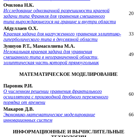
Очилова Н.К.
Исследование однозначной разрешимости краевой
20
задачи типа Франкля для уравнения смешанного
типа вырождающегося на границе и внутри области
Абдуллаев O.X.
Краевая задача для нагруженного уравнения эллиптико-
33
гиперболического типа в двусвязной области
Зуннуов Р.Т., Мамасолиева М.А.
Нелокальная краевая задача для уравнения
49
смешанного типа в неограниченной области,
эллиптическая часть которой прямоугольник
МАТЕМАТИЧЕСКОЕ МОДЕЛИРОВАНИЕ
Паровик Р.И.
О численном решении уравнения фрактального
60
осциллятора с производной дробного переменного
порядка от времени
Макаров Д.В.
Экономико-математическое моделирование
66
инновационных систем
ИНФОРМАЦИОННЫЕ И ВЫЧИСЛИТЕЛЬНЫЕ