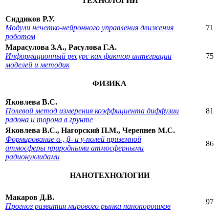
ТЕХНОЛОГИИ
Сиддиков Р.У.
Модули нечетко-нейронного управления движения
71
роботом
Марасулова З.А., Расулова Г.А.
Информационный ресурс как фактор интеграции
75
моделей и методик
ФИЗИКА
Яковлева В.С.
Полевой метод измерения коэффициента диффузии
81
радона и торона в грунте
Яковлева В.С., Нагорский П.М., Черепнев М.С.
Формирование α-, β- и γ-полей приземной
86
атмосферы природными атмосферными
радионуклидами
НАНОТЕХНОЛОГИИ
Макаров Д.В.
97
Прогноз развития мирового рынка нанопорошков