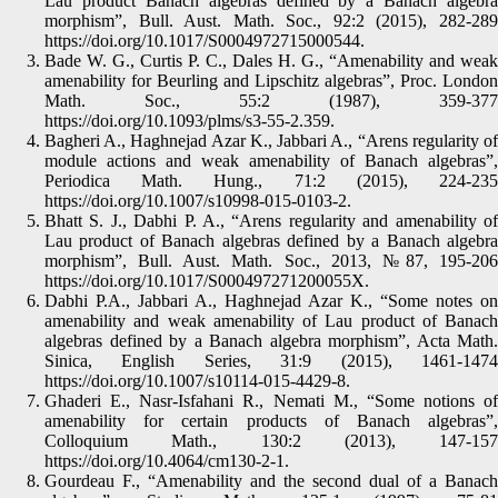
Lau product Banach algebras defined by a Banach algebra
morphism”, Bull. Aust. Math. Soc., 92:2 (2015), 282-289
https://doi.org/10.1017/S0004972715000544.
Bade W. G., Curtis P. C., Dales H. G., “Amenability and weak
amenability for Beurling and Lipschitz algebras”, Proc. London
Math. Soc., 55:2 (1987), 359-377
https://doi.org/10.1093/plms/s3-55-2.359.
Bagheri A., Haghnejad Azar K., Jabbari A., “Arens regularity of
module actions and weak amenability of Banach algebras”,
Periodica Math. Hung., 71:2 (2015), 224-235
https://doi.org/10.1007/s10998-015-0103-2.
Bhatt S. J., Dabhi P. A., “Arens regularity and amenability of
Lau product of Banach algebras defined by a Banach algebra
morphism”, Bull. Aust. Math. Soc., 2013, №87, 195-206
https://doi.org/10.1017/S000497271200055X.
Dabhi P.A., Jabbari A., Haghnejad Azar K., “Some notes on
amenability and weak amenability of Lau product of Banach
algebras defined by a Banach algebra morphism”, Acta Math.
Sinica, English Series, 31:9 (2015), 1461-1474
https://doi.org/10.1007/s10114-015-4429-8.
Ghaderi E., Nasr-Isfahani R., Nemati M., “Some notions of
amenability for certain products of Banach algebras”,
Colloquium Math., 130:2 (2013), 147-157
https://doi.org/10.4064/cm130-2-1.
Gourdeau F., “Amenability and the second dual of a Banach