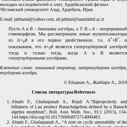
молодых исследователей и элит, Ардебильский филиал
²Исламский университет Азад, Ардебиль, Иран
E-mail: jabbarial@yahoo.com, ali.jabbari@iauardabil.ac.ir
Пусть A и B – банаховы алгебры, а
T
:
B
→
A
– непрерывны
гомоморфизм. Мы рассматриваем левые мультипликаторы
*
*
из A×
B
в его первое двойственное, т.е.
A
×
B
, и
T
показываем, что
A
×
B
является гипертауберовой алгеброй
T
тогда и только тогда, когда A и B являются
гипертауберовыми алгебрами.
Ключевые слова: локальный оператор, гипертауберова алгебра,
тауберова алгебра.
© Ебадиан А., Жаббари A., 2019
Список литературы/References
Abtahi F., Ghafarpanah A., Rejali A.“Biprojectivity and
biflatness of Lau product Banachalgebras defined by a Banach
algebra morphism”, Bull. Aust. Math. Soc., 91:1 (2015), 134-
144 https://doi.org/10.1017/S0004972714000483.
Abtahi F., Ghafarpanah A., “A note on cyclic amenability of the