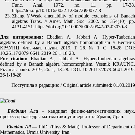
Func. Anal. 1972. no. 11. pp. 17-38.
https://doi.org/10.1016/0022-1236(72)90077-8
Zhang Y.Weak amenability of module extensions of Banach
algebras Trans. // Amer. Math. Soc. 2002. no. 354(10). pp.
4131-4151. https://doi.org/10.1090/S0002-9947-02-03039-8
Для цитирования:
Ebadian A., Jabbari A. Hyper-Tauberia
algebras defined by a Banach algebra homomorphism // Вестник
КРАУНЦ. Физ.-мат. науки. 2019. Т. 26. № 1. C. 18-28. DOI:
10.26117/2079-6641-2019-26-1-18-28.
For citation:
Ebadian A., Jabbari A. Hyper-Tauberian algebras
defined by a Banach algebra homomorphism, Vestnik KRAUNC.
Fiz.-mat. nauki. 2019, 26: 1, 18-28. DOI: 10.26117/2079-6641-2019-
26-1-18-28.
Поступила в редакцию / Original article submitted: 01.03.2019
Ебадиан Али
– кандидат физико-математических наук
профессор кафедры математики университета Урмия, Иран.
Ebadian Ali
— PhD. (Phys.& Math), Professor of Department o
Mathematics, Urmia University, Iran.