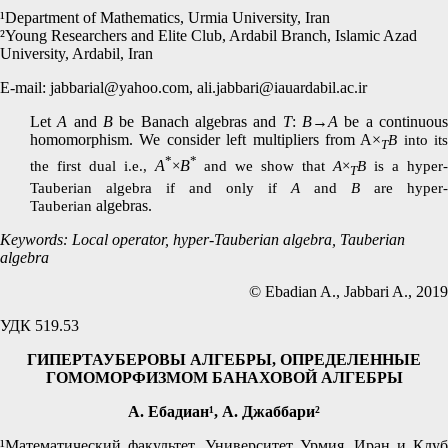
¹Department of Mathematics, Urmia University, Iran
²Young Researchers and Elite Club, Ardabil Branch, Islamic Azad
University, Ardabil, Iran
E-mail: jabbarial@yahoo.com, ali.jabbari@iauardabil.ac.ir
Let
A
and
B
be Banach algebras and
T
:
B
→
A
be a continuou
homomorphism. We consider left multipliers from A×
B
into its
T
*
*
the first dual i.e.,
A
×
B
and we show that
A
×
B
is a hyper-
T
Tauberian algebra if and only if
A
and
B
are hyper-
Tauberian
algebras.
Keywords: Local operator, hyper-Tauberian algebra, Tauberian
algebra
© Ebadian A., Jabbari A., 2019
УДК 519.53
ГИПЕРТАУБЕРОВЫ АЛГЕБРЫ, ОПРЕДЕЛЕННЫЕ
ГОМОМОРФИЗМОМ БАНАХОВОЙ АЛГЕБРЫ
А. Ебадиан¹, A. Джаббари²
¹Математический факультет, Университет Урмия, Иран и Клуб