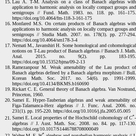
Lau A. T-M. Analysis on a class of Banach algebras with
application to harmonic analysis on locally compact groups and
semigroups // Fund. Math. 1983. no. 118. pp. 161–175.
https://doi.org/10.4064/fm-118-3-161-175
Monfared M.S. On certain products of Banach algebras with
applications to harmonic analysis on locally compact groups and
semigroups // Studia Math. 2007. no. 178(3). pp. 277-294.
https://doi.org/10.4064/sm178-3-4
Nemati M., Javanshiri H. Some homological and cohomological
notions on T-Lau product of Banach algebras // Banach J. Math.
Anal. 2015. no. 9(2). pp. 183-195.
https://doi.org/10.15352/bjma/09-2-13
Ramezanpour M. Weak amenability of the Lau product of
Banach algebras defined by a Banach algebra morphism // Bull.
Korean Math. Soc. 2017. no. 54(6). pp. 1991-1999.
https://doi.org/10.4134/BKMS.b160690
Rickart C. E. General theory of Banach algebra. Van Nostrand,
Princeton, 1960.
Samei E. Hyper-Tauberian algebras and weak amenability of
Figa-Talamanca-Herz algebras // J. Func. Anal. 2006. no.
231(1). pp. 195-220. https://doi.org/10.1016/j.jfa.2005.05.005
*
Samei E. Local properties of the Hochschild cohomology of
C
-
algebras // J. Aust. Math. Soc. 2008. no. 84. pp. 117-130.
https://doi.org/10.1017/S1446788708000049
*
Walter M. E.
W
-algebras and nonabelian harmonic analysis // J.