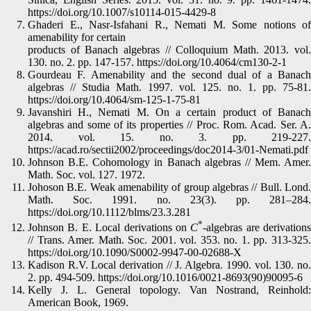
https://doi.org/10.1007/s10114-015-4429-8
Ghaderi E., Nasr-Isfahani R., Nemati M. Some notions of
amenability for certain
products of Banach algebras // Colloquium Math. 2013. vol.
130. no. 2. pp. 147-157. https://doi.org/10.4064/cm130-2-1
Gourdeau F. Amenability and the second dual of a Banach
algebras // Studia Math. 1997. vol. 125. no. 1. pp. 75-81.
https://doi.org/10.4064/sm-125-1-75-81
Javanshiri H., Nemati M. On a certain product of Banach
algebras and some of its properties // Proc. Rom. Acad. Ser. A.
2014. vol. 15. no. 3. pp. 219-227.
https://acad.ro/sectii2002/proceedings/doc2014-3/01-Nemati.pdf
Johnson B.E. Cohomology in Banach algebras // Mem. Amer.
Math. Soc. vol. 127. 1972.
Johoson B.E. Weak amenability of group algebras // Bull. Lond.
Math. Soc. 1991. no. 23(3). pp. 281–284.
https://doi.org/10.1112/blms/23.3.281
*
Johnson B. E. Local derivations on
C
-algebras are derivations
// Trans. Amer. Math. Soc. 2001. vol. 353. no. 1. pp. 313-325.
https://doi.org/10.1090/S0002-9947-00-02688-X
Kadison R.V. Local derivation // J. Algebra. 1990. vol. 130. no.
2. pp. 494-509. https://doi.org/10.1016/0021-8693(90)90095-6
Kelly J. L. General topology. Van Nostrand, Reinhold:
American Book, 1969.