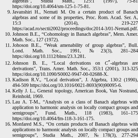
algebras”, Studia Math., 125:1 (1997), 75-81
https://doi.org/10.4064/sm-125-1-75-81.
Javanshiri H., Nemati M. On a certain product of Banach
algebras and some of its properties, Proc. Rom. Acad. Ser. A,
15:3 (2014), 219-227
https://acad.ro/sectii2002/proceedings/doc2014-3/01-Nemati.pdf.
Johnson B.E., “Cohomology in Banach algebras”, Mem. Amer.
Math. Soc., 127 (1972).
Johoson B.E., “Weak amenability of group algebras”, Bull.
Lond. Math. Soc., 1991, №23(3), 281–284
https://doi.org/10.1112/blms/23.3.281.
*
Johnson B. E., “Local derivations on
C
-algebras ar
derivations”, Trans. Amer. Math. Soc., 353:1 (2001), 313-325
https://doi.org/10.1090/S0002-9947-00-02688-X.
Kadison R.V., “Local derivation”, J. Algebra, 130:2 (1990),
494-509 https://doi.org/10.1016/0021-8693(90)90095-6.
Kelly J. L., General topology, American Book, Van Nostrand,
Reinhold, 1969.
Lau A. T-M., “Analysis on a class of Banach algebras with
application to harmonic analysis on locally compact groups and
semigroups”, Fund. Math., 118 (1983), 161–175
https://doi.org/10.4064/fm-118-3-161-175.
Monfared M.S., “On certain products of Banach algebras with
applications to harmonic analysis on locally compact groups and
semigroups”, Studia Math., 2007, №178(3), 277-294