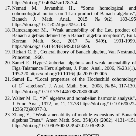
https://doi.org/10.4064/sm178-3-4.
Nemati M., Javanshiri H., “Some homological and
cohomological notions on TLau product of Banach algebras”,
Banach J. Math. Anal., 2015, №9(2), 183-195
https://doi.org/10.15352/bjma/09-2-13.
Ramezanpour M., “Weak amenability of the Lau product of
Banach algebras defined by a Banach algebra morphism”, Bull.
Korean Math. Soc., 2017, №54(6), 1991-1999.
https://doi.org/10.4134/BKMS.b160690.
Rickart C. E., General theory of Banach algebra, Van Nostrand,
Princeton, 1960.
Samei E. Hyper-Tauberian algebras and weak amenability of
Figa-Talamanca-Herz algebras, J. Func. Anal., 2006, №231(1),
195-220 https://doi.org/10.1016/j.jfa.2005.05.005.
Samei E., “Local properties of the Hochschild cohomology
*
of
C
-algebras”, J. Aust. Math. Soc., 2008, №84, 117-130.
https://doi.org/10.1017/S1446788708000049.
*
Walter M. E., “
W
-algebras and nonabelian harmonic analysis”,
J. Func. Anal., 1972, no, 11, 17-38 https://doi.org/10.1016/0022-
1236(72)90077-8.
Zhang Y., “Weak amenability of module extensions of Banach
algebras Trans.”, Amer. Math. Soc., 354(10) (2002), 4131-4151
https://doi.org/10.1090/S0002-9947-02-03039-8.
Список литературы (ГОСТ)