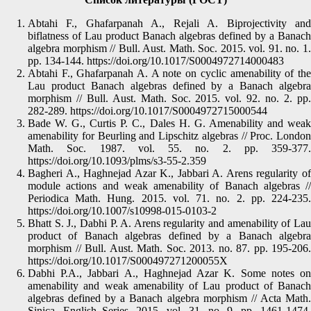
Abtahi F., Ghafarpanah A., Rejali A. Biprojectivity and
biflatness of Lau product Banach algebras defined by a Banach
algebra morphism // Bull. Aust. Math. Soc. 2015. vol. 91. no. 1.
pp. 134-144. https://doi.org/10.1017/S0004972714000483
Abtahi F., Ghafarpanah A. A note on cyclic amenability of the
Lau product Banach algebras defined by a Banach algebra
morphism // Bull. Aust. Math. Soc. 2015. vol. 92. no. 2. pp.
282-289. https://doi.org/10.1017/S0004972715000544
Bade W. G., Curtis P. C., Dales H. G. Amenability and weak
amenability for Beurling and Lipschitz algebras // Proc. London
Math. Soc. 1987. vol. 55. no. 2. pp. 359-377.
https://doi.org/10.1093/plms/s3-55-2.359
Bagheri A., Haghnejad Azar K., Jabbari A. Arens regularity of
module actions and weak amenability of Banach algebras //
Periodica Math. Hung. 2015. vol. 71. no. 2. pp. 224-235.
https://doi.org/10.1007/s10998-015-0103-2
Bhatt S. J., Dabhi P. A. Arens regularity and amenability of Lau
product of Banach algebras defined by a Banach algebra
morphism // Bull. Aust. Math. Soc. 2013. no. 87. pp. 195-206.
https://doi.org/10.1017/S000497271200055X
Dabhi P.A., Jabbari A., Haghnejad Azar K. Some notes on
amenability and weak amenability of Lau product of Banach
algebras defined by a Banach algebra morphism // Acta Math.
Sinica, English Series. 2015. vol. 31. no. 9. pp. 1461-1474.