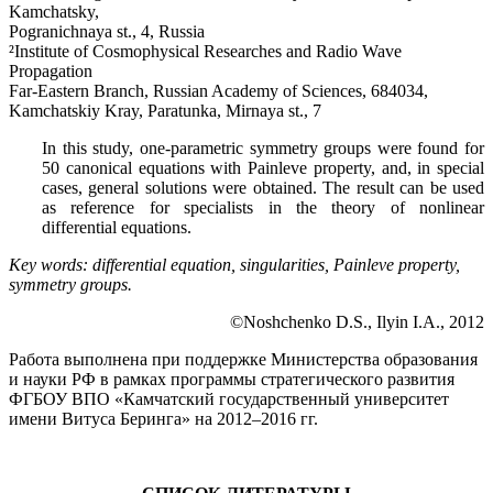
Kamchatsky,
Pogranichnaya st., 4, Russia
²Institute of Cosmophysical Researches and Radio Wave
Propagation
Far-Eastern Branch, Russian Academy of Sciences, 684034,
Kamchatskiy Kray, Paratunka, Mirnaya st., 7
In this study, one-parametric symmetry groups were found for
50 canonical equations with Painleve property, and, in special
cases, general solutions were obtained. The result can be used
as reference for specialists in the theory of nonlinear
differential equations.
Key words: differential equation, singularities, Painleve property,
symmetry groups.
©Noshchenko D.S., Ilyin I.A., 2012
Работа выполнена при поддержке Министерства образования
и науки РФ в рамках программы стратегического развития
ФГБОУ ВПО «Камчатский государственный университет
имени Витуса Беринга» на 2012–2016 гг.
.