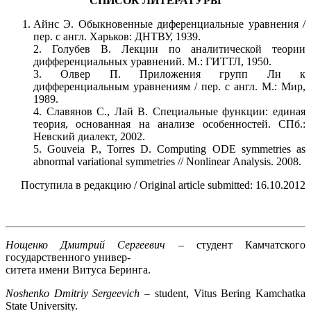
СПИСОК ЛИТЕРАТУРЫ
Айнс Э. Обыкновенные диференциальные уравнения /
пер. с англ. Харьков: ДНТВУ, 1939.
2. Голубев В. Лекции по аналитической теории
дифференциальных уравнений. М.: ГИТТЛ, 1950.
3. Олвер П. Приложения групп Ли к
дифференциальным уравнениям / пер. с англ. М.: Мир,
1989.
4. Славянов С., Лай В. Специальные функции: единая
теория, основанная на анализе особенностей. СПб.:
Невский диалект, 2002.
5. Gouveia P., Torres D. Computing ODE symmetries as
abnormal variational symmetries // Nonlinear Analysis. 2008.
Поступила в редакцию / Original article submitted: 16.10.2012
.
Нощенко Дмитрий Сергеевич
– студент Камчатского
государственного универ-
ситета имени Витуса Беринга.
Noshenko Dmitriy Sergeevich
– student, Vitus Bering Kamchatka
State University.