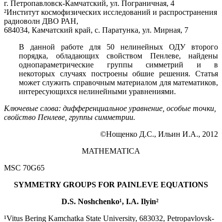
г. Петропавловск-Камчатский, ул. Пограничная, 4
²Институт космофизических исследований и распространения
радиоволн ДВО РАН,
684034, Камчатский край, c. Паратунка, ул. Мирная, 7
В данной работе для 50 нелинейных ОДУ второго
порядка, обладающих свойством Пенлеве, найдены
однопараметрические группы симметрий и в
некоторых случаях построены обшие решения. Статья
может служить справочным материалом для математиков,
интересующихся нелинейными уравнениями.
Ключевые слова: дифференциальное уравнение, особые точки,
свойство
Пенлеве, группы симметрии.
©Нощенко Д.С., Ильин И.А., 2012
MATHEMATICA
MSC 70G65
SYMMETRY GROUPS FOR PAINLEVE EQUATIONS
D.S. Noshchenko¹
, I.A. Ilyin²
¹Vitus Bering Kamchatka State University, 683032, Petropavlovsk-