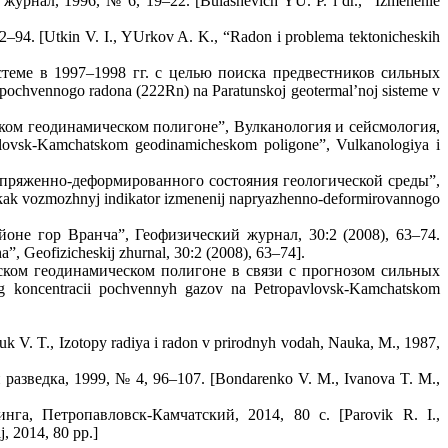
нал, 1996, № 6, 19–22. [Bulashevich YU. P. i dr., “Izmenenie
. [Utkin V. I., YUrkov A. K., “Radon i problema tektonicheskih
теме в 1997–1998 гг. с целью поиска предвестников сильных
ochvennogo radona (222Rn) na Paratunskoj geotermal’noj sisteme v
тском геодинамическом полигоне”, Вулканология и сейсмология,
avlovsk-Kamchatskom geodinamicheskom poligone”, Vulkanologiya i
напряженно-деформированного состояния геологической среды”,
 kak vozmozhnyj indikator izmenenij napryazhenno-deformirovannogo
оне гор Вранча”, Геофизический журнал, 30:2 (2008), 63–74.
a”, Geofizicheskij zhurnal, 30:2 (2008), 63–74].
ском геодинамическом полигоне в связи с прогнозом сильных
g koncentracii pochvennyh gazov na Petropavlovsk-Kamchatskom
V. T., Izotopy radiya i radon v prirodnyh vodah, Nauka, M., 1987,
азведка, 1999, № 4, 96–107. [Bondarenko V. M., Ivanova T. M.,
а, Петропавловск-Камчатский, 2014, 80 с. [Parovik R. I.,
, 2014, 80 pp.]