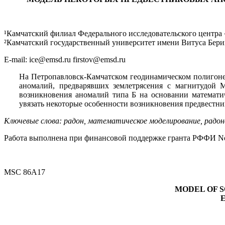
¹Камчатский филиал Федерального исследовательского центра 
²Камчатский государственный университет имени Витуса Беринг
E-mail: ice@emsd.ru firstov@emsd.ru
На Петропавловск-Камчатском геодинамическом полигоне в
аномалий, предварявших землетрясения с магнитудой M
возникновения аномалий типа Б на основании математи
увязать некоторые особенности возникновения предвестни
Ключевые слова: радон, математическое моделирование, радон
Работа выполнена при финансовой поддержке гранта РФФИ No
MSC 86A17
MODEL OF S