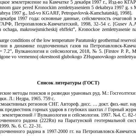
ое землетрясение на Камчатке 5 декабря 1997 г., Изд-во КГАРФ,
nnom gaze pered Kronockim zemletryaseniem 5 dekabrya 1997 g. s M
abrya 1997 g., Izd-vo KGARF, Petropavlovsk-Kamchatatskij, 1998].
 декабря 1997 года: основные данные, сейсмичность очаговой 
АРФ, Петропавловск-Камчататский, 1998, 32–54 с. [Gusev A.A. i
m ochaga, makrosejsmicheskij ehffekt”, Kronockoe zemletryasenie
charge conditions of the low temperature Paratunsky geothermal reserv
алии в динамике подпочвенных газов на Петропавловск-Камч
7.2”, Вулканология и сейсмология, 2018, № 5. [Firstov P. P., Ma
one vo vremennoj okrestnosti glubokogo ZHupanovskogo zemletryasen
Список литературы (ГОСТ)
ские методы поисков и разведки урановых руд. М.: Госгеолтехизд
. Л.: Недра, 1965. 759 c.
оактивных регионов СНГ. Автореф. дисс. … докт. физ.-мат. наук.
 предвестник горных ударов в глубоких шахтах // Горный журна
землетрясений // Вулканология и сейсмология. 1997. №4. С. 82–
венного радона (222Rn) на Паратунской геотермальной сист
999. №. 6. С. 22–31.
дпочвенного радона в 1997-2000 гг. на Петропавловск-Камчатс