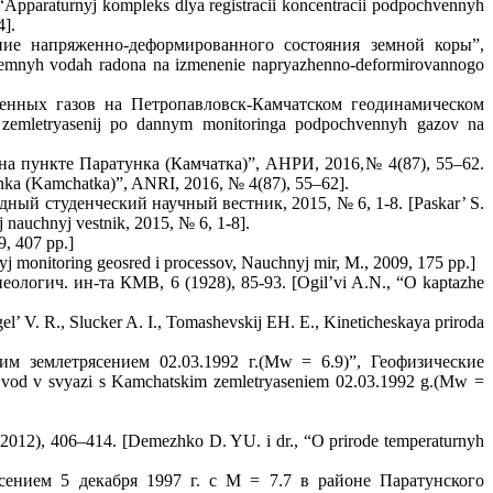
pparaturnyj kompleks dlya registracii koncentracii podpochvennyh
4].
ие напряженно-деформированного состояния земной коры”,
zemnyh vodah radona na izmenenie napryazhenno-deformirovannogo
енных газов на Петропавловск-Камчатском геодинамическом
h zemletryasenij po dannym monitoringa podpochvennyh gazov na
на пункте Паратунка (Камчатка)”, АНРИ, 2016,№ 4(87), 55–62.
tunka (Kamchatka)”, ANRI, 2016, № 4(87), 55–62].
ый студенческий научный вестник, 2015, № 6, 1-8. [Paskar’ S.
nauchnyj vestnik, 2015, № 6, 1-8].
, 407 pp.]
nitoring geosred i processov, Nauchnyj mir, M., 2009, 175 pp.]
логич. ин-та КМВ, 6 (1928), 85-93. [Ogil’vi A.N., “O kaptazhe
V. R., Slucker A. I., Tomashevskij EH. E., Kineticheskaya priroda
м землетрясением 02.03.1992 г.(Mw = 6.9)”, Геофизические
 vod v svyazi s Kamchatskim zemletryaseniem 02.03.1992 g.(Mw =
12), 406–414. [Demezhko D. YU. i dr., “O prirode temperaturnyh
ением 5 декабря 1997 г. с M = 7.7 в районе Паратунского