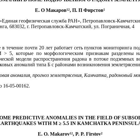
Е. О Макаров¹², П. П Фирстов¹
«Единая геофизическая служба РАН», Петропавловск-Камчатский
а, 683032, г. Петропавловск-Камчатский, ул. Пограничная, 4
 течение почти 20 лет работает сеть пунктов мониторинга под
 > 5, которые по морфологическим признакам разделены на 
ческой модели распространения радона в потоке подземных 
ковых аномалий типа Б с районами возникновения землетрясени
овая аномалия,
прогноз землетрясения, Камчатка, радоновый мо
 16-05-00162.
OME PREDICTIVE ANOMALIES IN THE FIELD OF SUBSO
EARTHQUAKES WITH M ≥ 5.5 IN KAMCHATKA PENINSUL
E. O. Makarov¹², P. P. Firstov²