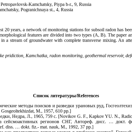
Petropavlovsk-Kamchatsky, Piypa b-r., 9, Russia
mchatsky, Pogranichnaya st., 4, Russia
t 20 years, a network of monitoring stations for subsoil radon has be
rphological features are divided into two types (A, B). The paper an
n in a stream of groundwater with complete transverse mixing. An att
e pridiction, Kamchatka, radon monitoring, geothermal reservoir, def
Список литературы/References
ические методы поисков и разведки урановых руд, Госгеолтехиздат
 Gosgeoltekhizdat, M., 1957, 610 pp.]
и, Недра, Л., 1965, 759 с. [Novikov G. F., Kapkov YU. N., Radioak
сейсмоактивных регионов СНГ, Автореф. дисс. … докт. физ.-
diss. … dokt. fiz.- mat. nauk, M., 1992, 37 pp.]