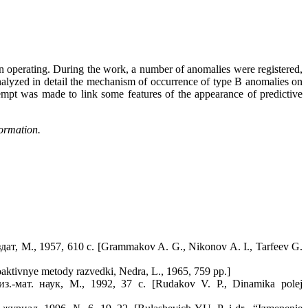
en operating. During the work, a number of anomalies were registered,
alyzed in detail the mechanism of occurrence of type B anomalies on
empt was made to link some features of the appearance of predictive
ormation.
, М., 1957, 610 с. [Grammakov A. G., Nikonov A. I., Tarfeev G.
tivnye metody razvedki, Nedra, L., 1965, 759 pp.]
мат. наук, М., 1992, 37 с. [Rudakov V. P., Dinamika polej