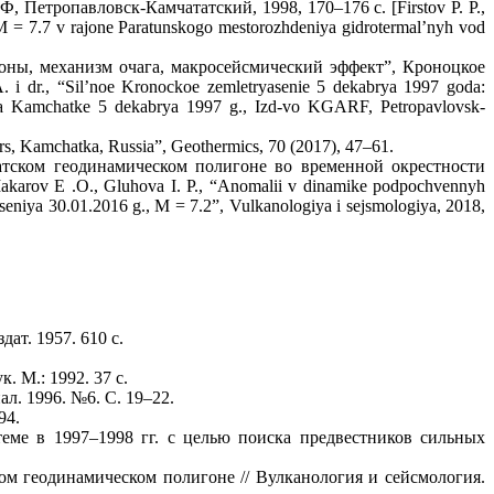
 Петропавловск-Камчататский, 1998, 170–176 с. [Firstov P. P.,
 = 7.7 v rajone Paratunskogo mestorozhdeniya gidrotermal’nyh vod
зоны, механизм очага, макросейсмический эффект”, Кроноцкое
 dr., “Sil’noe Kronockoe zemletryasenie 5 dekabrya 1997 goda:
 na Kamchatke 5 dekabrya 1997 g., Izd-vo KGARF, Petropavlovsk-
oirs, Kamchatka, Russia”, Geothermics, 70 (2017), 47–61.
атском геодинамическом полигоне во временной окрестности
karov E .O., Gluhova I. P., “Anomalii v dinamike podpochvennyh
iya 30.01.2016 g., M = 7.2”, Vulkanologiya i sejsmologiya, 2018,
ат. 1957. 610 c.
 М.: 1992. 37 c.
л. 1996. №6. С. 19–22.
94.
еме в 1997–1998 гг. с целью поиска предвестников сильных
ком геодинамическом полигоне // Вулканология и сейсмология.