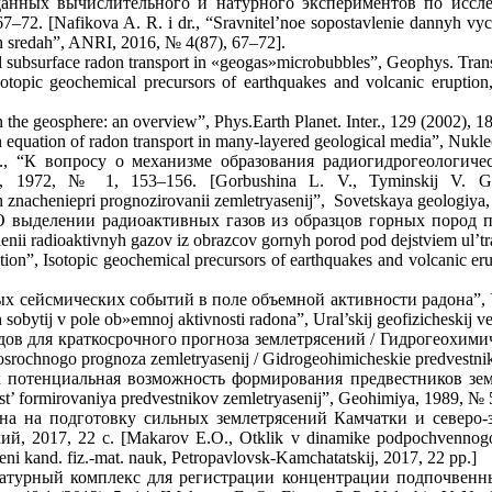
 данных вычислительного и натурного экспериментов по иссл
. [Nafikova A. R. i dr., “Sravnitel’noe sopostavlenie dannyh vychi
h sredah”, ANRI, 2016, № 4(87), 67–72].
al subsurface radon transport in «geogas»microbubbles”, Geophys. Tran
otopic geochemical precursors of earthquakes and volcanic eruptio
in the geosphere: an overview”, Phys.Earth Planet. Inter., 129 (2002), 
on equation of radon transport in many-layered geological media”, Nukl
., “К вопросу о механизме образования радиогидрогеологиче
, 1972, № 1, 153–156. [Gorbushina L. V., Tyminskij V. G.
h znacheniepri prognozirovanii zemletryasenij”, Sovetskaya geologiya
“О выделении радиоактивных газов из образцов горных пород п
lenii radioaktivnyh gazov iz obrazcov gornyh porod pod dejstviem ul’t
ion”, Isotopic geochemical precursors of earthquakes and volcanic er
х сейсмических событий в поле объемной активности радона”, Ур
obytij v pole ob»emnoj aktivnosti radona”, Ural’skij geofizicheskij ve
дов для краткосрочного прогноза землетрясений / Гидрогеохимич
osrochnogo prognoza zemletryasenij / Gidrogeohimicheskie predvestnik
потенциальная возможность формирования предвестников земле
t’ formirovaniya predvestnikov zemletryasenij”, Geohimiya, 1989, № 
а на подготовку сильных землетрясений Камчатки и северо-з
, 2017, 22 с. [Makarov E.O., Otklik v dinamike podpochvennogo r
peni kand. fiz.-mat. nauk, Petropavlovsk-Kamchatatskij, 2017, 22 pp.]
ратурный комплекс для регистрации концентрации подпочвенн