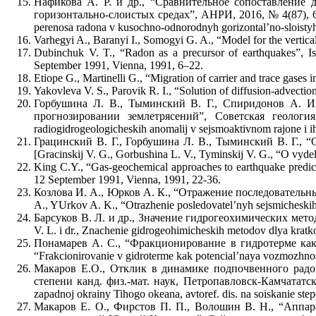
Нафикова А. Р. и др., “Сравнительное сопоставление
горизонтально-слоистых средах”, АНРИ, 2016, № 4(87), 67–72
perenosa radona v kusochno-odnorodnyh gorizontal’no-sloisty
Varhegyi A., Baranyi I., Somogyi G. A., “Model for the vertic
Dubinchuk V. T., “Radon as a precursor of earthquakes”, Is
September 1991, Vienna, 1991, 6–22.
Etiope G., Martinelli G., “Migration of carrier and trace gases 
Yakovleva V. S., Parovik R. I., “Solution of diffusion-advecti
Горбушина Л. В., Тыминский В. Г., Спиридонов А. И
прогнозировании землетрясений”, Советская геология
radiogidrogeologicheskih anomalij v sejsmoaktivnom rajone i i
Грацинский В. Г., Горбушина Л. В., Тыминский В. Г., 
[Gracinskij V. G., Gorbushina L. V., Tyminskij V. G., “O vyde
King C.Y., “Gas-geochemical approaches to earthquake predict
12 September 1991, Vienna, 1991, 22-36.
Козлова И. А., Юрков А. К., “Отражение последовательны
A., YUrkov A. K., “Otrazhenie posledovatel’nyh sejsmicheskih s
Барсуков В. Л. и др., Значение гидрогеохимических мето
V. L. i dr., Znachenie gidrogeohimicheskih metodov dlya kratk
Понамарев А. С., “Фракционирование в гидротерме как 
“Frakcionirovanie v gidroterme kak potencial’naya vozmozhnos
Макаров Е.О., Отклик в динамике подпочвенного радон
степени канд. физ.-мат. наук, Петропавловск-Камчататский
zapadnoj okrainy Tihogo okeana, avtoref. dis. na soiskanie ste
Макаров Е. О., Фирстов П. П., Волошин В. Н., “Аппа