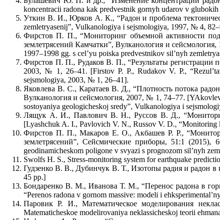
Булашевич Ю. П. и др., “Изменение концентрации радона 
koncentracii radona kak predvestnik gornyh udarov v glubokih
Уткин В. И., Юрков А. К., “Радон и проблема тектоническ
zemletryasenij”, Vulkanologiya i sejsmologiya, 1997, № 4, 82–
Фирстов П. П., “Мониторинг объемной активности подп
землетрясений Камчатки”, Вулканология и сейсмология, 1999,
1997–1998 gg. s cel’yu poiska predvestnikov sil’nyh zemletry
Фирстов П. П., Рудаков В. П., “Результаты регистрации
2003, № 1, 26–41. [Firstov P. P., Rudakov V. P., “Rezul’
sejsmologiya, 2003, № 1, 26–41].
Яковлева В. С., Каратаев В. Д., “Плотность потока ра
Вулканология и сейсмология, 2007, № 1, 74–77. [YAkovleva V
sostoyaniya geologicheskoj sredy”, Vulkanologiya i sejsmolog
Лящук А. И., Павлович В. Н., Руссов В. Д., “Монитори
[Lyashchuk A. I., Pavlovich V. N., Russov V. D., “Monitoring k
Фирстов П. П., Макаров Е. О., Акбашев Р. Р., “Монит
землетрясений”, Сейсмические приборы, 51:1 (2015), 60-
geodinamicheskom poligone v svyazi s prognozom sil’nyh zemlet
Swolfs H. S., Stress-monitoring system for earthquake predicti
Гудзенко В. В., Дубинчук В. Т., Изотопы радия и радон в пр
45 pp.]
Бондаренко В. М., Иванова Т. М., “Перенос радона в гор
“Perenos radona v gornom massive: modeli i ehksperimental’n
Паровик Р. И., Математическое моделирования неклас
Matematicheskoe modelirovaniya neklassicheskoj teorii ehma