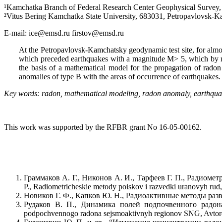
¹Kamchatka Branch of Federal Research Center Geophysical Survey, 
²Vitus Bering Kamchatka State University, 683031, Petropavlovsk-Ka
E-mail: ice@emsd.ru firstov@emsd.ru
At the Petropavlovsk-Kamchatsky geodynamic test site, for almos
which preceded earthquakes with a magnitude M> 5, which by mo
the basis of a mathematical model for the propagation of rado
anomalies of type B with the areas of occurrence of earthquakes.
Key words: radon, mathematical modeling, radon anomaly, earthquak
This work was supported by the RFBR grant No 16-05-00162.
Граммаков А. Г., Никонов А. И., Тарфеев Г. П., Радиометр
P., Radiometricheskie metody poiskov i razvedki uranovyh rud,
Новиков Г. Ф., Капков Ю. Н., Радиоактивные методы разведк
Рудаков В. П., Динамика полей подпочвенного радона 
podpochvennogo radona sejsmoaktivnyh regionov SNG, Avtoref. 