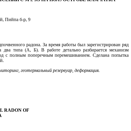
, Пийпа б-р, 9
почвенного радона. За время работы был зарегистрирован ряд
два типа (А, Б). В работе детально разбирается механизм
вод с полным поперечным перемешиванием. Сделана попытка
й.
ниторинг, геотермальный резерву
ар, деформация.
IL RADON OF
A