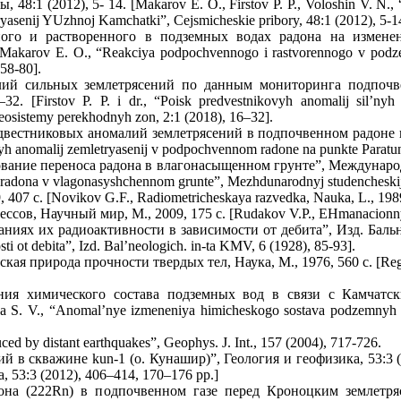
 (2012), 5- 14. [Makarov E. O., Firstov P. P., Voloshin V. N., “A
ryasenij YUzhnoj Kamchatki”, Cejsmicheskie pribory, 48:1 (2012), 5-1
ого и растворенного в подземных водах радона на изменен
, Makarov E. O., “Reakciya podpochvennogo i rastvorennogo v pod
 58-80].
лий сильных землетрясений по данным мониторинга подпочв
. [Firstov P. P. i dr., “Poisk predvestnikovyh anomalij sil’ny
sistemy perekhodnyh zon, 2:1 (2018), 16–32].
едвестниковых аномалий землетрясений в подпочвенном радоне 
ikovyh anomalij zemletryasenij v podpochvennom radone na punkte Para
вание переноса радона в влагонасыщенном грунте”, Международн
 radona v vlagonasyshchennom grunte”, Mezhdunarodnyj studencheskij 
407 с. [Novikov G.F., Radiometricheskaya razvedka, Nauka, L., 1989
в, Научный мир, М., 2009, 175 с. [Rudakov V.P., EHmanacionnyj mo
иях их радиоактивности в зависимости от дебита”, Изд. Бальнео
sti ot debita”, Izd. Bal’neologich. in-ta KMV, 6 (1928), 85-93].
ая природа прочности твердых тел, Наука, М., 1976, 560 с. [Regel’ 
ия химического состава подземных вод в связи с Камчатски
na S. V., “Anomal’nye izmeneniya himicheskogo sostava podzemnyh
ed by distant earthquakes”, Geophys. J. Int., 157 (2004), 717-726.
в скважине kun-1 (о. Кунашир)”, Геология и геофизика, 53:3 (20
ka, 53:3 (2012), 406–414, 170–176 pp.]
она (222Rn) в подпочвенном газе перед Кроноцким землетряс