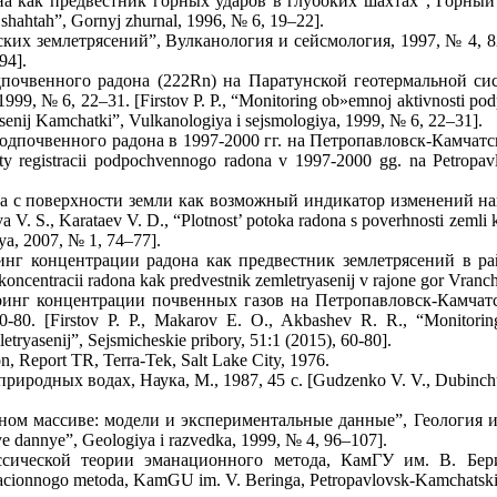
как предвестник горных ударов в глубоких шахтах”, Горный жур
 shahtah”, Gornyj zhurnal, 1996, № 6, 19–22].
их землетрясений”, Вулканология и сейсмология, 1997, № 4, 82–94
94].
очвенного радона (222Rn) на Паратунской геотермальной сис
 № 6, 22–31. [Firstov P. P., “Monitoring ob»emnoj aktivnosti podp
asenij Kamchatki”, Vulkanologiya i sejsmologiya, 1999, № 6, 22–31].
 подпочвенного радона в 1997-2000 гг. на Петропавловск-Камча
taty registracii podpochvennogo radona v 1997-2000 gg. na Petrop
дона с поверхности земли как возможный индикатор изменений 
. S., Karataev V. D., “Plotnost’ potoka radona s poverhnosti zemli
iya, 2007, № 1, 74–77].
нг концентрации радона как предвестник землетрясений в рай
oncentracii radona kak predvestnik zemletryasenij v rajone gor Vranch
оринг концентрации почвенных газов на Петропавловск-Камчат
80. [Firstov P. P., Makarov E. O., Akbashev R. R., “Monitorin
ryasenij”, Sejsmicheskie pribory, 51:1 (2015), 60-80].
on, Report TR, Terra-Tek, Salt Lake City, 1976.
иродных водах, Наука, М., 1987, 45 с. [Gudzenko V. V., Dubinchuk 
ном массиве: модели и экспериментальные данные”, Геология и р
ye dannye”, Geologiya i razvedka, 1999, № 4, 96–107].
сической теории эманационного метода, КамГУ им. В. Беринг
nacionnogo metoda, KamGU im. V. Beringa, Petropavlovsk-Kamchatskij