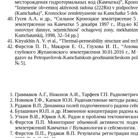
месторождения гидротермальных вод (Камчатка)”, Кроноцк
“Izmenenie ob»emnoj aktivnosti radona (222Rn) v podpochve
(Kamchatka)”, Kronockoe zemletryasenie na Kamchatke 5 dek
Гусев А.А. и др., “Сильное Кроноцкое землетрясение 5
землетрясение на Камчатке 5 декабря 1997 г., Изд-во КГ
osnovnye dannye, sejsmichnost’ ochagovoj zony, mekhaniz
Kamchatatskij, 1998, 32–54 pp.]
Kiryukhin A. V. et al., “Thermal-permeability structure and re
Фирстов П. П., Макаров Е. О., Глухова И. П., “Аном
глубокого Жупановского землетрясения 30.01.2016 г., M = 
gazov na Petropavlovsk-Kamchatskom geodinamicheskom polig
№ 5].
Граммаков А.Г., Никонов А.И., Тарфеев Г.П. Радиометриче
Новиков Г.Ф., Капков Ю.Н. Радиоактивные методы разведки
Рудаков В.П. Динамика полей подпочвенного радона сейсм
Булашевич Ю.П. и др. Изменение концентрации радона как
Уткин В.И., Юрков А.К. Радон и проблема тектонических 
Фирстов П.П. Мониторинг объемной активности подпоч
землетрясений Камчатки // Вулканология и сейсмология. 1
Фирстов П.П., Рудаков В.П. Результаты регистрации по