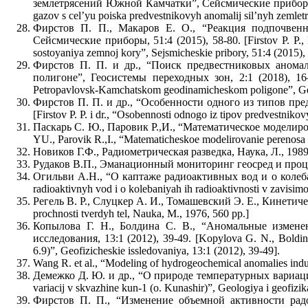
землетрясений Южной Камчатки”, Cейсмические приборы, 48:1
gazov s cel’yu poiska predvestnikovyh anomalij sil’nyh zemlet
Фирстов П. П., Макаров Е. О., “Реакция подпочвенн
Сейсмические приборы, 51:4 (2015), 58-80. [Firstov P. P.
sostoyaniya zemnoj kory”, Sejsmicheskie pribory, 51:4 (2015),
Фирстов П. П. и др., “Поиск предвестниковых анома
полигоне”, Геосистемы переходных зон, 2:1 (2018), 16–32
Petropavlovsk-Kamchatskom geodinamicheskom poligone”, Geo
Фирстов П. П. и др., “Особенности одного из типов пр
[Firstov P. P. i dr., “Osobennosti odnogo iz tipov predvestn
Паскарь С. Ю., Паровик Р.,И., “Математическое моделиро
YU., Parovik R.,I., “Matematicheskoe modelirovanie perenosa
Новиков Г.Ф., Радиометрическая разведка, Наука, Л., 1989, 
Рудаков В.П., Эманационный мониторинг геосред и процессо
Огильви А.Н., “О каптаже радиоактивных вод и о колебан
radioaktivnyh vod i o kolebaniyah ih radioaktivnosti v zavisimo
Регель В. Р., Слуцкер А. И., Томашевский Э. Е., Кинетическ
prochnosti tverdyh tel, Nauka, M., 1976, 560 pp.]
Копылова Г. Н., Болдина С. В., “Аномальные изменен
исследования, 13:1 (2012), 39-49. [Kopylova G. N., Boldi
6.9)”, Geofizicheskie issledovaniya, 13:1 (2012), 39-49].
Wang R. et al., “Modeling of hydrogeochemical anomalies induc
Демежко Д. Ю. и др., “О природе температурных вариаций 
variacij v skvazhine kun-1 (o. Kunashir)”, Geologiya i geofizi
Фирстов П. П., “Изменение объемной активности рад