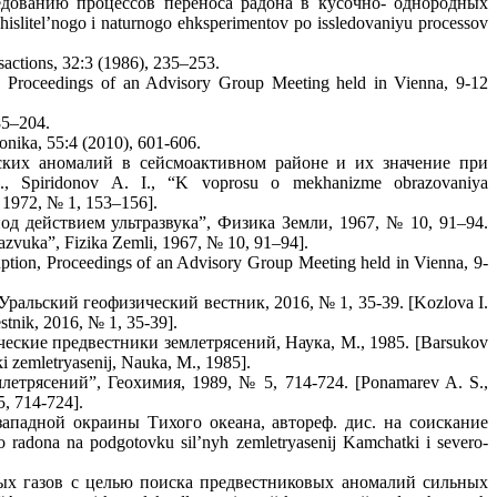
едованию процессов переноса радона в кусочно- однородных
slitel’nogo i naturnogo ehksperimentov po issledovaniyu processov
sactions, 32:3 (1986), 235–253.
n, Proceedings of an Advisory Group Meeting held in Vienna, 9-12
185–204.
eonika, 55:4 (2010), 601-606.
ских аномалий в сейсмоактивном районе и их значение при
, Spiridonov A. I., “K voprosu o mekhanizme obrazovaniya
, 1972, № 1, 153–156].
од действием ультразвука”, Физика Земли, 1967, № 10, 91–94.
razvuka”, Fizika Zemli, 1967, № 10, 91–94].
uption, Proceedings of an Advisory Group Meeting held in Vienna, 9-
альский геофизический вестник, 2016, № 1, 35-39. [Kozlova I.
stnik, 2016, № 1, 35-39].
еские предвестники землетрясений, Наука, М., 1985. [Barsukov
i zemletryasenij, Nauka, M., 1985].
трясений”, Геохимия, 1989, № 5, 714-724. [Ponamarev A. S.,
5, 714-724].
ападной окраины Тихого океана, автореф. дис. на соискание
adona na podgotovku sil’nyh zemletryasenij Kamchatki i severo-
ых газов с целью поиска предвестниковых аномалий сильных