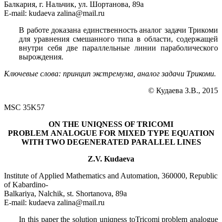
Балкария, г. Нальчик, ул. Шортанова, 89а
E-mail: kudaeva zalina@mail.ru
В работе доказана единственность аналог задачи Трикоми
для уравнения смешанного типа в области, содержащей
внутри себя две параллельные линии параболического
вырождения.
Ключевые слова: принцип экстремума, аналог задачи Трикоми.
© Кудаева З.В., 2015
MSC 35K57
ON THE UNIQNESS OF TRICOMI
PROBLEM
ANALOGUE FOR MIXED TYPE EQUATION
WITH
TWO DEGENERATED PARALLEL LINES
Z.V. Kudaeva
Institute of Applied Mathematics and Automation, 360000, Republic
of Kabardino-
Balkariya, Nalchik, st. Shortanova, 89a
E-mail: kudaeva zalina@mail.ru
In this paper the solution uniqness toTricomi problem analogue