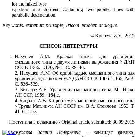
for the mixed type
equation in a do-main containing two parallel lines with
parabolic degeneration.
Key words: extremum principle, Tricomi problem analogue.
© Kudaeva Z.V., 2015
СПИСОК ЛИТЕРАТУРЫ
Нахушев А.М. Краевая задача для уравнения
смешанного типа с двумя линиями вырождения // ДАН
СССР. 1966. Т.170, № 1. С. 38–40.
2. Нахушев А.М. Об одной задаче смешанного типа для
уравнения y(y-1)uxx +uyy// ДАН СССР. 1966. Т.166, № 3.
С. 536–539.
3. Бицадзе А.В. Уравнения смешанного типа. М.: Из-во
АН ССР, 1959. 164 с.
4. Бицадзе А.В. К проблеме уравнений смешанного типа
// Труды Мат.ин-та АН СССР им. В.А. Стеклова. 1953. Т.
41, С. 1-58.
Поступила в редакцию / Original article submitted: 30.09.2015
Кудаева Залина Валерьевна
– кандидат физико-