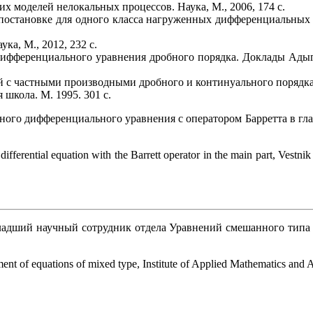
 моделей нелокальных процессов. Наука, М., 2006, 174 с.
 постановке для одного класса нагруженных дифференциальных 
а, М., 2012, 232 с.
 дифференциального уравнения дробного порядка. Доклады Адыг
й с частными производными дробного и континуального порядка.
школа. М. 1995. 301 с.
нного дифференциального уравнения с оператором Барретта в гла
fferential equation with the Barrett operator in the main part, Vest
дший научный сотрудник отдела Уравнений смешанного типа 
ent of equations of mixed type, Institute of Applied Mathematics and 