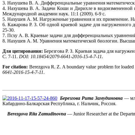
3. Нахушева В. А. Дифференциальные уравнения математических
4. Нахушева В. А. Задачи Коши и Дирихле в видоизмененной
Международной академии наук. 11:1 (2009). 6-9 с.
5. Нахушев А. М. Нагруженные уравнения и их применение. Наук
6. Кажарова Р. З. Об одной краевой задаче для нагруженного
25-30.
7. Псху А. В. Краевые задачи для дифференциальных уравнени
8. Нахушев А. М. Уравнения математической биологии. Высшая 
Для цитирования:
Березгова Р. З. Краевая задача для нагруже
C. 7-11.
DOI: 10.18454/2079-6641-2016-15-4-7-11.
For citation:
Berezgova R. Z. A boundary value problem for loaded di
6641-2016-15-4-7-11
.
Березгова Рита Замудиновна
— мла
Кабардино-Балкарская Республика, г. Нальчик, Россия.
Berezgova Rita Zamudinovna
— Junior Researcher at the Departm
1
1