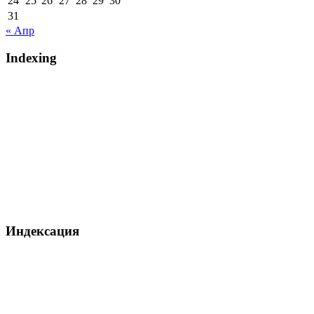
24
25
26
27
28
29
30
31
« Апр
Indexing
Индексация